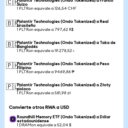
Palantir Technologies (Ondo Tokenized) a Franco
🇨🇭
Suizo
1 PLTRon equivale a 126,54 CHF
Palantir Technologies (Ondo Tokenized) a Real
🇧🇷
brasileño
1 PLTRon equivale a 797,62 R$
Palantir Technologies (Ondo Tokenized) a Taka de
🇧🇩
Bangladés
1 PLTRon equivale a 19.278,52 ৳
Palantir Technologies (Ondo Tokenized) a Peso
🇵🇭
Filipino
1 PLTRon equivale a 9469,86 ₱
Palantir Technologies (Ondo Tokenized) a Złoty
🇵🇱
polaco
1 PLTRon equivale a 581,98 zł
Convierte otros RWA a USD
Roundhill Memory ETF (Ondo Tokenized) a Dólar
estadounidense
1 DRAMon equivale a 52,04 $