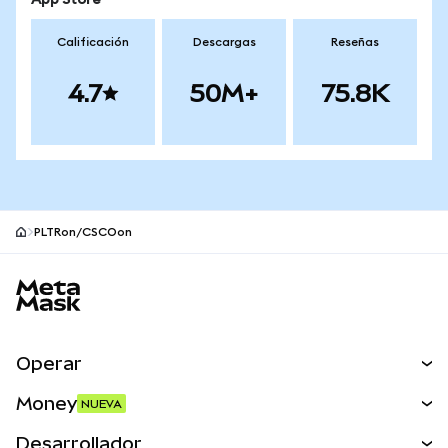
App Store
Calificación
Descargas
Reseñas
4.7
50M+
75.8K
PLTRon/CSCOon
Pie de página del sitio MetaMask
Operar
Canjear
Money
NUEVA
Predecir
NUEVA
Comprar
Desarrollador