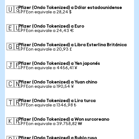
Pfizer (Ondo Tokenized) a Dólar estadounidense
🇺🇸
1 PFEon equivale a 28,24 $
Pfizer (Ondo Tokenized) a Euro
🇪🇺
1 PFEon equivale a 24,43 €
Pfizer (Ondo Tokenized) a Libra Esterlina Británica
🇬🇧
1 PFEon equivale a 20,93 £
Pfizer (Ondo Tokenized) a Yen japonés
🇯🇵
1 PFEon equivale a 4456,41 ¥
Pfizer (Ondo Tokenized) a Yuan chino
🇨🇳
1 PFEon equivale a 190,54 ¥
Pfizer (Ondo Tokenized) a Lira turca
🇹🇷
1 PFEon equivale a 1346,98 ₺
Pfizer (Ondo Tokenized) a Won surcoreano
🇰🇷
1 PFEon equivale a 39.758,82 ₩
Pfizer (Ondo Tokenized) a Rublo ruso