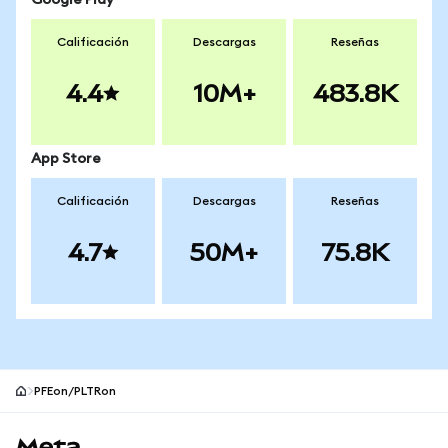
Google Play
Calificación
Descargas
Reseñas
4.4
10M+
483.8K
App Store
Calificación
Descargas
Reseñas
4.7
50M+
75.8K
PFEon/PLTRon
Pie de página del sitio MetaMask