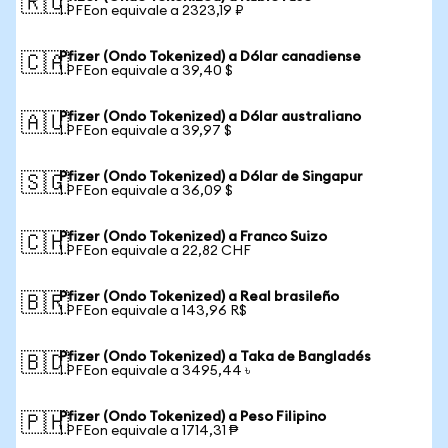
🇷🇺
1 PFEon equivale a 2323,19 ₽
Pfizer (Ondo Tokenized) a Dólar canadiense
🇨🇦
1 PFEon equivale a 39,40 $
Pfizer (Ondo Tokenized) a Dólar australiano
🇦🇺
1 PFEon equivale a 39,97 $
Pfizer (Ondo Tokenized) a Dólar de Singapur
🇸🇬
1 PFEon equivale a 36,09 $
Pfizer (Ondo Tokenized) a Franco Suizo
🇨🇭
1 PFEon equivale a 22,82 CHF
Pfizer (Ondo Tokenized) a Real brasileño
🇧🇷
1 PFEon equivale a 143,96 R$
Pfizer (Ondo Tokenized) a Taka de Bangladés
🇧🇩
1 PFEon equivale a 3495,44 ৳
Pfizer (Ondo Tokenized) a Peso Filipino
🇵🇭
1 PFEon equivale a 1714,31 ₱