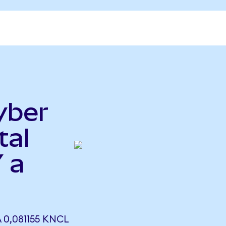
yber
tal
 a
 0,081155 KNCL