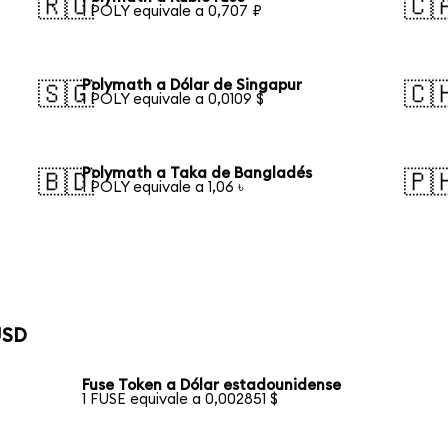
🇷🇺
🇨
1 POLY equivale a 0,707 ₽
Polymath a Dólar de Singapur
🇸🇬
🇨
1 POLY equivale a 0,0109 $
Polymath a Taka de Bangladés
🇧🇩
🇵
1 POLY equivale a 1,06 ৳
USD
Fuse Token a Dólar estadounidense
1 FUSE equivale a 0,002851 $