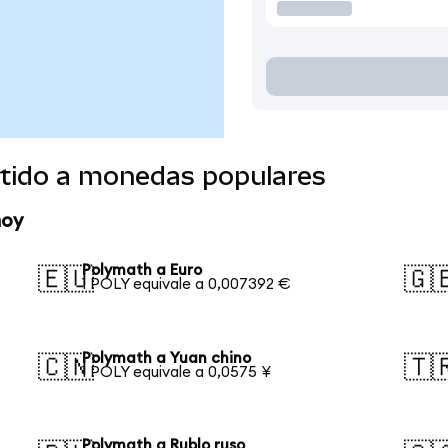
tido a monedas populares
hoy
Polymath a Euro
🇪🇺
🇬
1 POLY equivale a 0,007392 €
Polymath a Yuan chino
🇨🇳
🇹
1 POLY equivale a 0,0575 ¥
Polymath a Rublo ruso