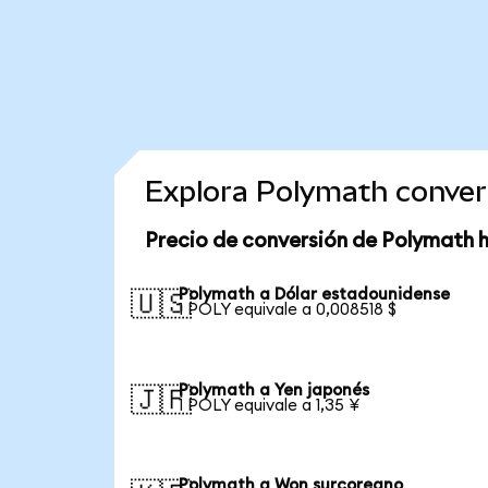
Explora Polymath conver
Precio de conversión de Polymath 
Polymath a Dólar estadounidense
🇺🇸
1 POLY equivale a 0,008518 $
Polymath a Yen japonés
🇯🇵
1 POLY equivale a 1,35 ¥
Polymath a Won surcoreano