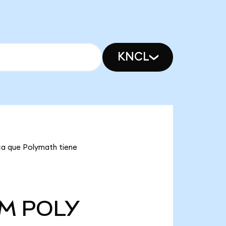
KNCL
ica que Polymath tiene
 M
POLY