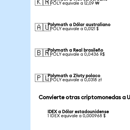
🇰🇷
1 POLY equivale a 12,09 ₩
Polymath a Dólar australiano
🇦🇺
1 POLY equivale a 0,0121 $
Polymath a Real brasileño
🇧🇷
1 POLY equivale a 0,0436 R$
Polymath a Złoty polaco
🇵🇱
1 POLY equivale a 0,0318 zł
Convierte otras criptomonedas a 
IDEX a Dólar estadounidense
1 IDEX equivale a 0,000968 $