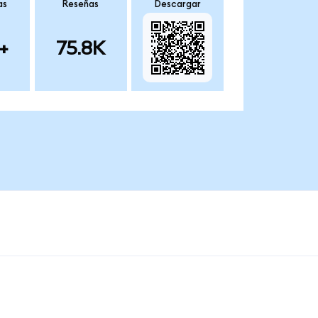
as
Reseñas
Descargar
+
75.8K