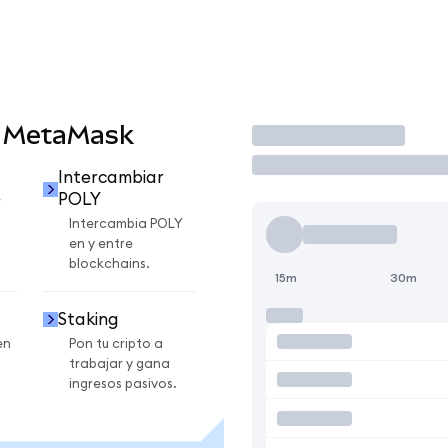
n MetaMask
Operar
Intercambiar
POLY
r
Intercambia POLY
en y entre
blockchains.
15m
30m
Staking
en
Pon tu cripto a
trabajar y gana
ingresos pasivos.