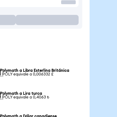
Polymath a Libra Esterlina Británica

1 POLY equivale a 0,006332 £
Polymath a Lira turca

1 POLY equivale a 0,4063 ₺
Polymath a Dólar canadiense