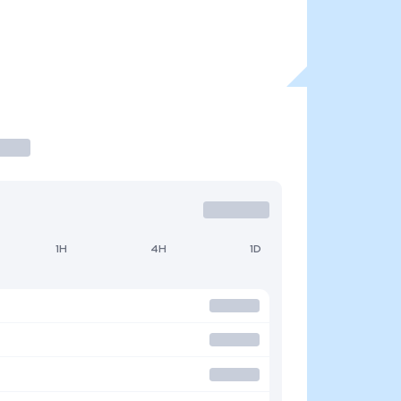
1H
4H
1D