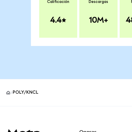
Calificación
Descargas
4.4
10M+
4
POLY/KNCL
Pie de página del sitio MetaMask