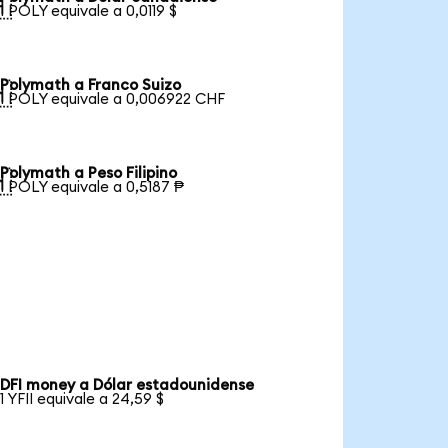

1 POLY equivale a 0,0119 $
Polymath a Franco Suizo

1 POLY equivale a 0,006922 CHF
Polymath a Peso Filipino

1 POLY equivale a 0,5187 ₱
DFI money a Dólar estadounidense
1 YFII equivale a 24,59 $