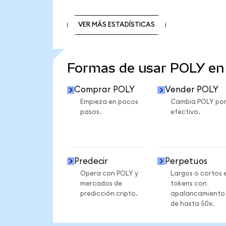
VER MÁS ESTADÍSTICAS
VER MÁS ESTADÍSTICAS
Formas de usar POLY e
Comprar POLY
Vender POLY
Empieza en pocos
Cambia POLY po
pasos.
efectivo.
Predecir
Perpetuos
Opera con POLY y
Largos o cortos 
mercados de
tokens con
predicción cripto.
apalancamiento
de hasta 50x.