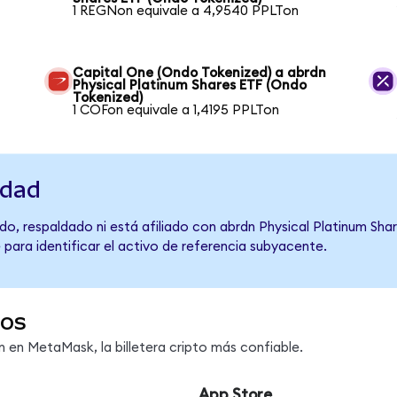
1 REGNon equivale a 4,9540 PPLTon
Capital One (Ondo Tokenized) a abrdn
Physical Platinum Shares ETF (Ondo
Tokenized)
1 COFon equivale a 1,4195 PPLTon
idad
o, respaldado ni está afiliado con abrdn Physical Platinum Shar
 para identificar el activo de referencia subyacente.
dos
en MetaMask, la billetera cripto más confiable.
App Store