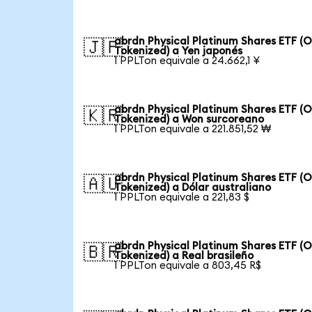
abrdn Physical Platinum Shares ETF (
🇯🇵
Tokenized) a Yen japonés
1 PPLTon equivale a 24.662,1 ¥
abrdn Physical Platinum Shares ETF (
🇰🇷
Tokenized) a Won surcoreano
1 PPLTon equivale a 221.851,52 ₩
abrdn Physical Platinum Shares ETF (
🇦🇺
Tokenized) a Dólar australiano
1 PPLTon equivale a 221,83 $
abrdn Physical Platinum Shares ETF (
🇧🇷
Tokenized) a Real brasileño
1 PPLTon equivale a 803,45 R$