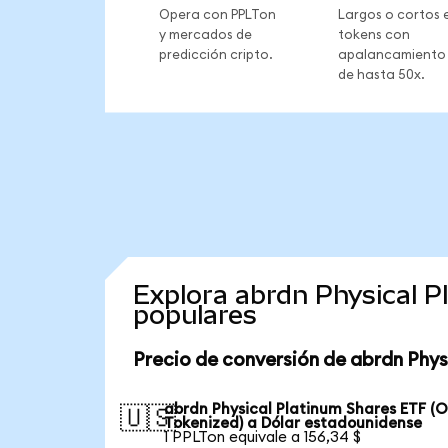
Opera con PPLTon
Largos o cortos 
y mercados de
tokens con
predicción cripto.
apalancamiento
de hasta 50x.
Explora abrdn Physical 
populares
Precio de conversión de abrdn Phys
abrdn Physical Platinum Shares ETF (
🇺🇸
Tokenized) a Dólar estadounidense
1 PPLTon equivale a 156,34 $