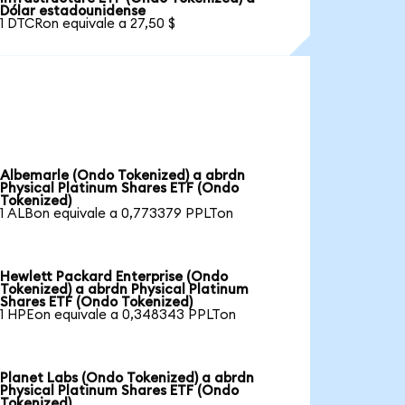
Dólar estadounidense
1 DTCRon equivale a 27,50 $
Albemarle (Ondo Tokenized) a abrdn
Physical Platinum Shares ETF (Ondo
Tokenized)
1 ALBon equivale a 0,773379 PPLTon
Hewlett Packard Enterprise (Ondo
Tokenized) a abrdn Physical Platinum
Shares ETF (Ondo Tokenized)
1 HPEon equivale a 0,348343 PPLTon
Planet Labs (Ondo Tokenized) a abrdn
Physical Platinum Shares ETF (Ondo
Tokenized)