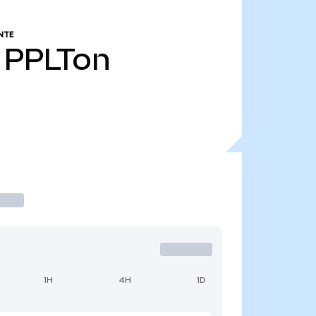
NTE
PPLTon
1H
4H
1D