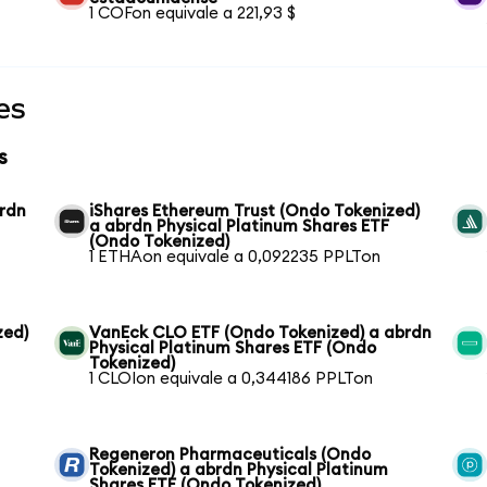
1 COFon equivale a 221,93 $
es
s
brdn
iShares Ethereum Trust (Ondo Tokenized)
a abrdn Physical Platinum Shares ETF
(Ondo Tokenized)
1 ETHAon equivale a 0,092235 PPLTon
zed)
VanEck CLO ETF (Ondo Tokenized) a abrdn
Physical Platinum Shares ETF (Ondo
Tokenized)
1 CLOIon equivale a 0,344186 PPLTon
Regeneron Pharmaceuticals (Ondo
Tokenized) a abrdn Physical Platinum
Shares ETF (Ondo Tokenized)