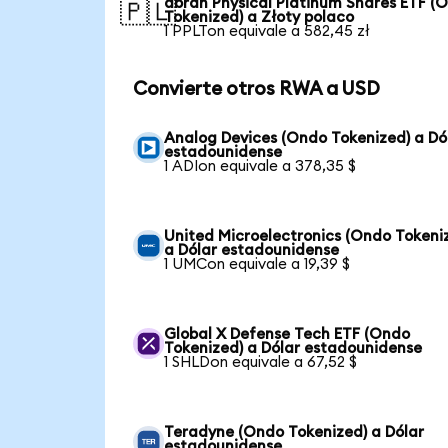
abrdn Physical Platinum Shares ETF (
🇵🇱
Tokenized) a Złoty polaco
1 PPLTon equivale a 582,45 zł
Convierte otros RWA a USD
Analog Devices (Ondo Tokenized) a Dó
estadounidense
1 ADIon equivale a 378,35 $
United Microelectronics (Ondo Tokeni
a Dólar estadounidense
1 UMCon equivale a 19,39 $
Global X Defense Tech ETF (Ondo
Tokenized) a Dólar estadounidense
1 SHLDon equivale a 67,52 $
Teradyne (Ondo Tokenized) a Dólar
estadounidense