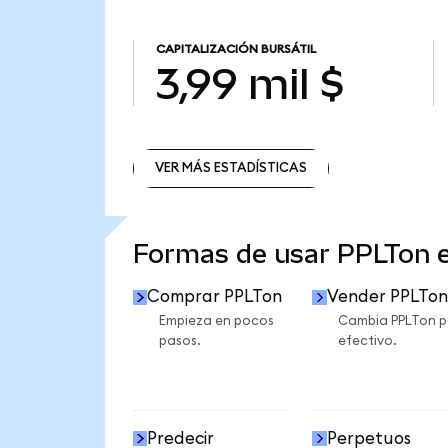
CAPITALIZACIÓN BURSÁTIL
3,99 mil $
VER MÁS ESTADÍSTICAS
VER MÁS ESTADÍSTICAS
Formas de usar PPLTon 
Comprar PPLTon
Vender PPLTon
Empieza en pocos
Cambia PPLTon p
pasos.
efectivo.
Predecir
Perpetuos