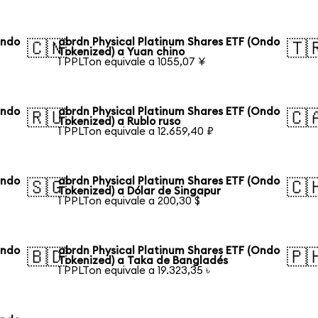
Ondo
abrdn Physical Platinum Shares ETF (Ondo
🇨🇳
🇹
Tokenized) a Yuan chino
1 PPLTon equivale a 1055,07 ¥
Ondo
abrdn Physical Platinum Shares ETF (Ondo
🇷🇺
🇨
Tokenized) a Rublo ruso
1 PPLTon equivale a 12.659,40 ₽
Ondo
abrdn Physical Platinum Shares ETF (Ondo
🇸🇬
🇨
Tokenized) a Dólar de Singapur
1 PPLTon equivale a 200,30 $
Ondo
abrdn Physical Platinum Shares ETF (Ondo
🇧🇩
🇵
Tokenized) a Taka de Bangladés
1 PPLTon equivale a 19.323,35 ৳