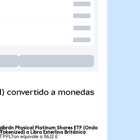
d) convertido a monedas
abrdn Physical Platinum Shares ETF (Ondo

Tokenized) a Libra Esterlina Británica
1 PPLTon equivale a 116,12 £