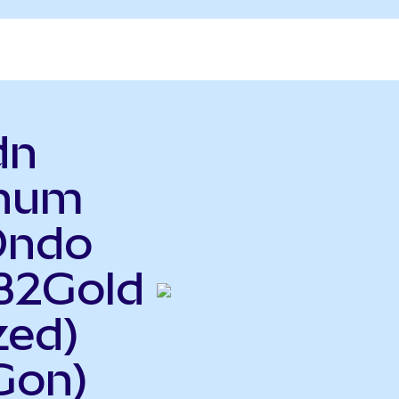
dn
inum
Ondo
 B2Gold
zed)
Gon)