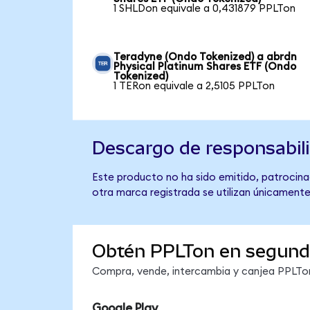
1 SHLDon equivale a 0,431879 PPLTon
Teradyne (Ondo Tokenized) a abrdn
Physical Platinum Shares ETF (Ondo
Tokenized)
1 TERon equivale a 2,5105 PPLTon
Descargo de responsabil
Este producto no ha sido emitido, patrocinad
otra marca registrada se utilizan únicamente
Obtén PPLTon en segun
Compra, vende, intercambia y canjea PPLTon 
Google Play