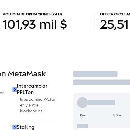
VOLUMEN DE OPERACIONES
(24 H)
OFERTA CIRCULA
101,93 mil $
25,51
en MetaMask
Operar
Intercambiar
PPLTon
or
Intercambia PPLTon
en y entre
blockchains.
15m
30m
Staking