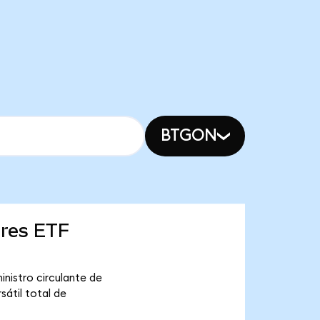
BTGON
ares ETF
nistro circulante de
sátil total de