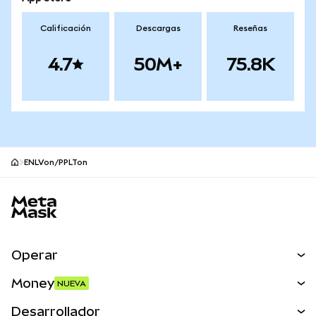
Calificación
Descargas
Reseñas
4.7
50M+
75.8K
ENLVon/PPLTon
Pie de página del sitio MetaMask
Operar
Canjear
Money
NUEVA
Predecir
NUEVA
Comprar
Desarrollador