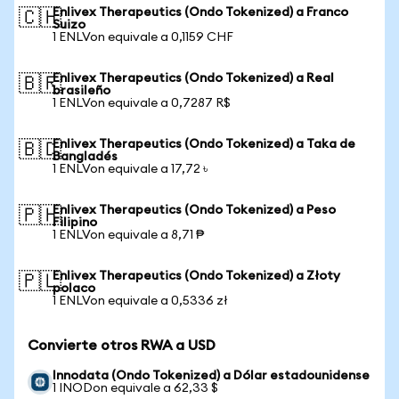
Enlivex Therapeutics (Ondo Tokenized) a Franco
🇨🇭
Suizo
1 ENLVon equivale a 0,1159 CHF
Enlivex Therapeutics (Ondo Tokenized) a Real
🇧🇷
brasileño
1 ENLVon equivale a 0,7287 R$
Enlivex Therapeutics (Ondo Tokenized) a Taka de
🇧🇩
Bangladés
1 ENLVon equivale a 17,72 ৳
Enlivex Therapeutics (Ondo Tokenized) a Peso
🇵🇭
Filipino
1 ENLVon equivale a 8,71 ₱
Enlivex Therapeutics (Ondo Tokenized) a Złoty
🇵🇱
polaco
1 ENLVon equivale a 0,5336 zł
Convierte otros RWA a USD
Innodata (Ondo Tokenized) a Dólar estadounidense
1 INODon equivale a 62,33 $