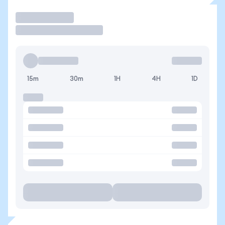
Operar
15m
30m
1H
4H
1D