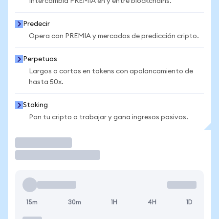
Intercambia PREMIA en y entre blockchains.
Predecir
Opera con PREMIA y mercados de predicción cripto.
Perpetuos
Largos o cortos en tokens con apalancamiento de
hasta 50x.
Staking
Pon tu cripto a trabajar y gana ingresos pasivos.
Operar
15m
30m
1H
4H
1D