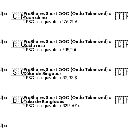
) a
ProShares Short QQQ (Ondo Tokenized) a
🇨🇳
🇹
Yuan chino
1 PSQon equivale a 175,21 ¥
) a
ProShares Short QQQ (Ondo Tokenized) a
🇷🇺
🇨
Rublo ruso
1 PSQon equivale a 2115,11 ₽
) a
ProShares Short QQQ (Ondo Tokenized) a
🇸🇬
🇨
Dólar de Singapur
1 PSQon equivale a 33,32 $
) a
ProShares Short QQQ (Ondo Tokenized) a
🇧🇩
🇵
Taka de Bangladés
1 PSQon equivale a 3212,67 ৳
) a