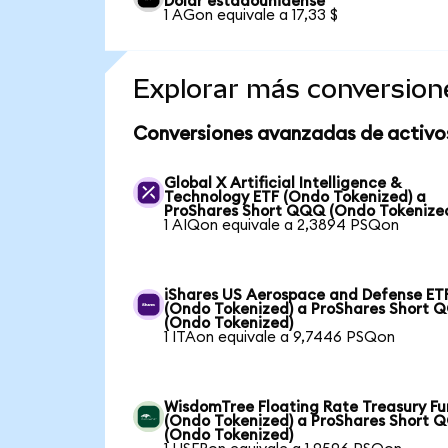
Dólar estadounidense
1 AGon equivale a 17,33 $
Explorar más conversion
Conversiones avanzadas de activo
Global X Artificial Intelligence &
Technology ETF (Ondo Tokenized) a
ProShares Short QQQ (Ondo Tokenize
1 AIQon equivale a 2,3894 PSQon
iShares US Aerospace and Defense ET
(Ondo Tokenized) a ProShares Short 
(Ondo Tokenized)
1 ITAon equivale a 9,7446 PSQon
WisdomTree Floating Rate Treasury F
(Ondo Tokenized) a ProShares Short 
(Ondo Tokenized)