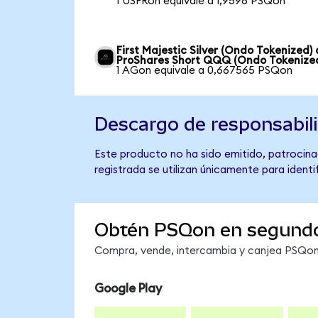
1 USFRon equivale a 1,9596 PSQon
First Majestic Silver (Ondo Tokenized) 
ProShares Short QQQ (Ondo Tokenize
1 AGon equivale a 0,667565 PSQon
Descargo de responsabil
Este producto no ha sido emitido, patrocina
registrada se utilizan únicamente para identi
Obtén PSQon en segund
Compra, vende, intercambia y canjea PSQon 
Google Play