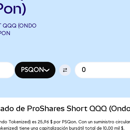
Pon)
T QQQ (ONDO
OPON
PSQON
rcado de ProShares Short QQQ (Ondo
ndo Tokenized) es 25,96 $ por PSQon. Con un suministro circul
nized) tiene una capitalización bursátil total de 10,00 mil $.