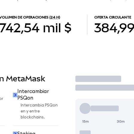
VOLUMEN DE OPERACIONES
(24 H)
OFERTA CIRCULANTE
742,54 mil $
384,9
en MetaMask
Operar
Intercambiar
PSQon
or
Intercambia PSQon
en y entre
blockchains.
15m
30m
Staking