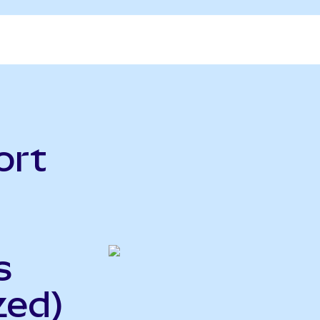
ort
s
zed)