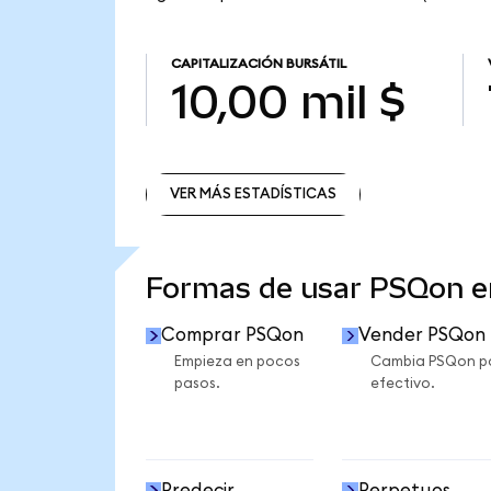
CAPITALIZACIÓN BURSÁTIL
10,00 mil $
VER MÁS ESTADÍSTICAS
VER MÁS ESTADÍSTICAS
Formas de usar PSQon 
Comprar PSQon
Vender PSQon
Empieza en pocos
Cambia PSQon p
pasos.
efectivo.
Predecir
Perpetuos