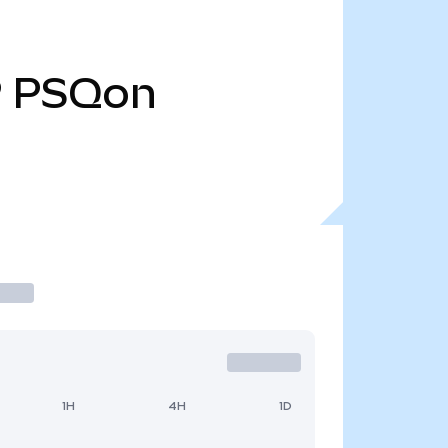
9
PSQon
1H
4H
1D