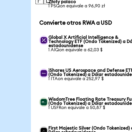
🇵🇱
Złoty polaco
1 PSQon equivale a 96,90 zł
Convierte otros RWA a USD
Global X Artificial Intelligence &
Technology ETF (Ondo Tokenized) a Dó
estadounidense
1 AIQon equivale a 62,03 $
iShares US Aerospace and Defense ET
(Ondo Tokenized) a Dólar estadounid
1 ITAon equivale a 252,97 $
WisdomTree Floating Rate Treasury F
(Ondo Tokenized) a Dólar estadounid
1 USFRon equivale a 50,87 $
First Majestic Silver (Ondo Tokenized) 