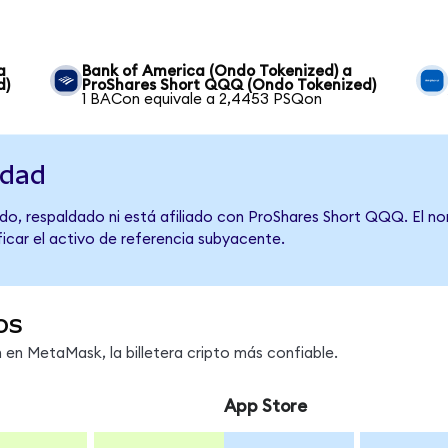
a
Bank of America (Ondo Tokenized) a
d)
ProShares Short QQQ (Ondo Tokenized)
1 BACon equivale a 2,4453 PSQon
idad
do, respaldado ni está afiliado con ProShares Short QQQ. El n
ficar el activo de referencia subyacente.
os
en MetaMask, la billetera cripto más confiable.
App Store