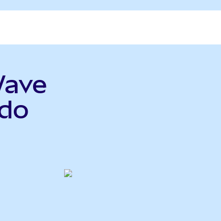
Wave
do