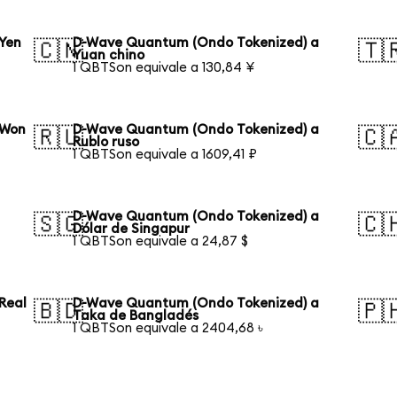
Yen
D-Wave Quantum (Ondo Tokenized) a
🇨🇳
🇹
Yuan chino
1 QBTSon equivale a 130,84 ¥
 Won
D-Wave Quantum (Ondo Tokenized) a
🇷🇺
🇨
Rublo ruso
1 QBTSon equivale a 1609,41 ₽
D-Wave Quantum (Ondo Tokenized) a
🇸🇬
🇨
Dólar de Singapur
1 QBTSon equivale a 24,87 $
Real
D-Wave Quantum (Ondo Tokenized) a
🇧🇩
🇵
Taka de Bangladés
1 QBTSon equivale a 2404,68 ৳