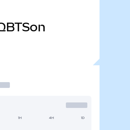
QBTSon
1H
4H
1D