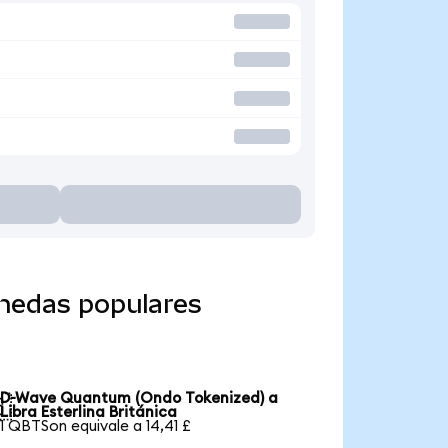
nedas populares
D-Wave Quantum (Ondo Tokenized) a

Libra Esterlina Británica
1 QBTSon equivale a 14,41 £