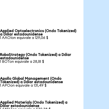
Applied Optoelectronics (Ondo Tokenized)
a Dólar estadounidense
1 AAOIon equivale a 129,06 $
RoboStrategy (Ondo Tokenized) a Dólar
estadounidense
1 BOTon equivale a 28,18 $
Apollo Global Management (Ondo
Tokenized) a Dólar estadounidense
1 APOon equivale a 131,49 $
Applied Materials (Ondo Tokenized) a
Dólar estadounidense