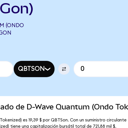
EGon)
UM (ONDO
EGON
QBTSON
rcado de D-Wave Quantum (Ondo Tok
kenized) es 19,39 $ por QBTSon. Con un suministro circulante 
) tiene una capitalización bursátil total de 721,88 mil $.