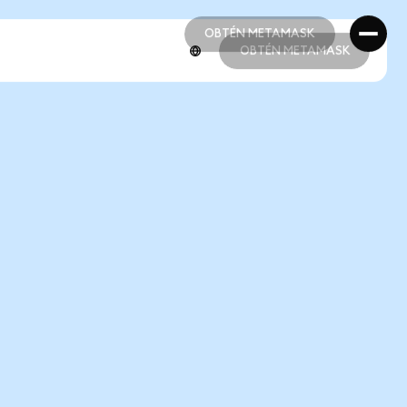
OBTÉN METAMASK
OBTÉN METAMASK
OBTÉN METAMASK
OBTÉN METAMASK