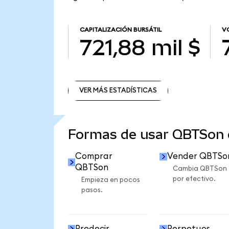
CAPITALIZACIÓN BURSÁTIL
V
721,88 mil $
VER MÁS ESTADÍSTICAS
VER MÁS ESTADÍSTICAS
Formas de usar QBTSon
Comprar
Vender QBTSo
QBTSon
Cambia QBTSon
por efectivo.
Empieza en pocos
pasos.
Predecir
Perpetuos