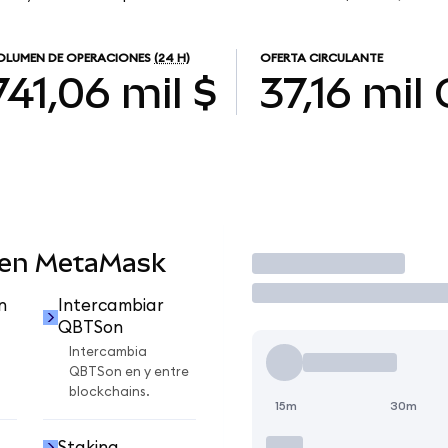
OLUMEN DE OPERACIONES
(24 H)
OFERTA CIRCULANTE
741,06 mil $
37,16 mil
 en MetaMask
Operar
n
Intercambiar
QBTSon
Intercambia
QBTSon en y entre
blockchains.
15m
30m
Staking