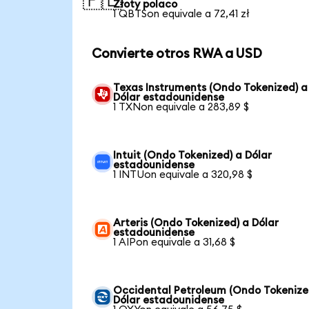
🇵🇱
Złoty polaco
1 QBTSon equivale a 72,41 zł
Convierte otros RWA a USD
Texas Instruments (Ondo Tokenized) a
Dólar estadounidense
1 TXNon equivale a 283,89 $
Intuit (Ondo Tokenized) a Dólar
estadounidense
1 INTUon equivale a 320,98 $
Arteris (Ondo Tokenized) a Dólar
estadounidense
1 AIPon equivale a 31,68 $
Occidental Petroleum (Ondo Tokenize
Dólar estadounidense