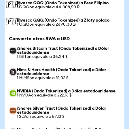
Invesco QQQ (Ondo Tokenized) a Peso Filipino
🇵🇭
1 QQQon equivale a 44.008,50 ₱
Invesco QQQ (Ondo Tokenized) a Złoty polaco
🇵🇱
1 QQQon equivale a 2690,30 zł
Convierte otros RWA a USD
iShares Bitcoin Trust (Ondo Tokenized) a Dólar
estadounidense
1 IBITon equivale a 36,34 $
Hims & Hers Health (Ondo Tokenized) a Dólar
estadounidense
1 HIMSon equivale a 31,02 $
NVIDIA (Ondo Tokenized) a Dólar estadounidense
1 NVDAon equivale a 222,18 $
iShares Silver Trust (Ondo Tokenized) a Dólar
estadounidense
1 SLVon equivale a 57,13 $