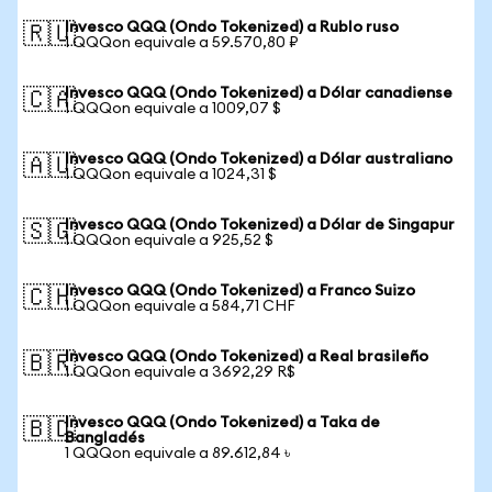
Invesco QQQ (Ondo Tokenized) a Rublo ruso
🇷🇺
1 QQQon equivale a 59.570,80 ₽
Invesco QQQ (Ondo Tokenized) a Dólar canadiense
🇨🇦
1 QQQon equivale a 1009,07 $
Invesco QQQ (Ondo Tokenized) a Dólar australiano
🇦🇺
1 QQQon equivale a 1024,31 $
Invesco QQQ (Ondo Tokenized) a Dólar de Singapur
🇸🇬
1 QQQon equivale a 925,52 $
Invesco QQQ (Ondo Tokenized) a Franco Suizo
🇨🇭
1 QQQon equivale a 584,71 CHF
Invesco QQQ (Ondo Tokenized) a Real brasileño
🇧🇷
1 QQQon equivale a 3692,29 R$
Invesco QQQ (Ondo Tokenized) a Taka de
🇧🇩
Bangladés
1 QQQon equivale a 89.612,84 ৳