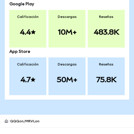
Google Play
Calificación
Descargas
Reseñas
4.4
10M+
483.8K
App Store
Calificación
Descargas
Reseñas
4.7
50M+
75.8K
QQQon/MRVLon
Pie de página del sitio MetaMask