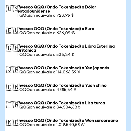
Invesco QQQ (Ondo Tokenized) a Dólar
🇺🇸
estadounidense
1 QQQon equivale a 723,99 $
Invesco QQQ (Ondo Tokenized) a Euro
🇪🇺
1 QQQon equivale a 626,09 €
Invesco QQQ (Ondo Tokenized) a Libra Esterlina
🇬🇧
Británica
1 QQQon equivale a 536,34 £
Invesco QQQ (Ondo Tokenized) a Yen japonés
🇯🇵
1 QQQon equivale a 114.068,59 ¥
Invesco QQQ (Ondo Tokenized) a Yuan chino
🇨🇳
1 QQQon equivale a 4885,54 ¥
Invesco QQQ (Ondo Tokenized) a Lira turca
🇹🇷
1 QQQon equivale a 34.534,83 ₺
Invesco QQQ (Ondo Tokenized) a Won surcoreano
🇰🇷
1 QQQon equivale a 1.019.540,58 ₩