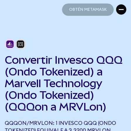
OBTÉN METAMASK
OBTÉN METAMASK
Convertir Invesco QQQ
(Ondo Tokenized) a
Marvell Technology
(Ondo Tokenized)
(QQQon a MRVLon)
QQQON/MRVLON: 1 INVESCO QQQ (ONDO
TOKENIZED) EQUIVALE A 3,3200 MRVLON