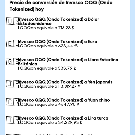
Precio de conversión de Invesco QQQ (Ondo
Tokenized) hoy
Invesco QQQ (Ondo Tokenized) a Dólar
🇺🇸
estadounidense
1 QQQon equivale a 718,23 $
Invesco QQQ (Ondo Tokenized) a Euro
🇪🇺
1 QQQon equivale a 623,44 €
Invesco QQQ (Ondo Tokenized) a Libra Esterlina
🇬🇧
Británica
1 QQQon equivale a 533,79 £
Invesco QQQ (Ondo Tokenized) a Yen japonés
🇯🇵
1 QQQon equivale a 113.819,27 ¥
Invesco QQQ (Ondo Tokenized) a Yuan chino
🇨🇳
1 QQQon equivale a 4847,90 ¥
Invesco QQQ (Ondo Tokenized) a Lira turca
🇹🇷
1 QQQon equivale a 34.229,93 ₺