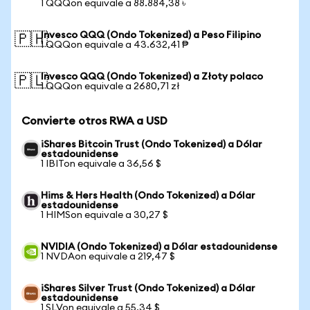
1 QQQon equivale a 88.884,38 ৳
Invesco QQQ (Ondo Tokenized) a Peso Filipino
🇵🇭
1 QQQon equivale a 43.632,41 ₱
Invesco QQQ (Ondo Tokenized) a Złoty polaco
🇵🇱
1 QQQon equivale a 2680,71 zł
Convierte otros RWA a USD
iShares Bitcoin Trust (Ondo Tokenized) a Dólar
estadounidense
1 IBITon equivale a 36,56 $
Hims & Hers Health (Ondo Tokenized) a Dólar
estadounidense
1 HIMSon equivale a 30,27 $
NVIDIA (Ondo Tokenized) a Dólar estadounidense
1 NVDAon equivale a 219,47 $
iShares Silver Trust (Ondo Tokenized) a Dólar
estadounidense
1 SLVon equivale a 55,34 $