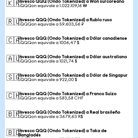
Invesco QQQ (Ondo Tokenized) a Won surcoreano
🇰🇷
1 QQQon equivale a 1.022.109,16 ₩
Invesco QQQ (Ondo Tokenized) a Rublo ruso
🇷🇺
1 QQQon equivale a 59.603,56 ₽
Invesco QQQ (Ondo Tokenized) a Dólar canadiense
🇨🇦
1 QQQon equivale a 1006,47 $
Invesco QQQ (Ondo Tokenized) a Dólar australiano
🇦🇺
1 QQQon equivale a 1021,74 $
Invesco QQQ (Ondo Tokenized) a Dólar de Singapur
🇸🇬
1 QQQon equivale a 922,00 $
Invesco QQQ (Ondo Tokenized) a Franco Suizo
🇨🇭
1 QQQon equivale a 583,58 CHF
Invesco QQQ (Ondo Tokenized) a Real brasileño
🇧🇷
1 QQQon equivale a 3679,63 R$
Invesco QQQ (Ondo Tokenized) a Taka de
🇧🇩
Bangladés