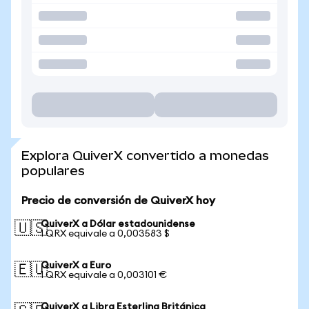
Explora QuiverX convertido a monedas
populares
Precio de conversión de QuiverX hoy
QuiverX a Dólar estadounidense
🇺🇸
1 QRX equivale a 0,003583 $
QuiverX a Euro
🇪🇺
1 QRX equivale a 0,003101 €
QuiverX a Libra Esterlina Británica