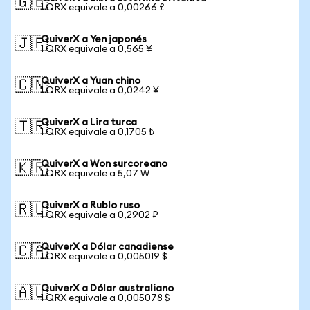
🇬🇧
1 QRX equivale a 0,00266 £
QuiverX a Yen japonés
🇯🇵
1 QRX equivale a 0,565 ¥
QuiverX a Yuan chino
🇨🇳
1 QRX equivale a 0,0242 ¥
QuiverX a Lira turca
🇹🇷
1 QRX equivale a 0,1705 ₺
QuiverX a Won surcoreano
🇰🇷
1 QRX equivale a 5,07 ₩
QuiverX a Rublo ruso
🇷🇺
1 QRX equivale a 0,2902 ₽
QuiverX a Dólar canadiense
🇨🇦
1 QRX equivale a 0,005019 $
QuiverX a Dólar australiano
🇦🇺
1 QRX equivale a 0,005078 $