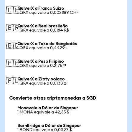
QuiverX a Franco Suizo
🇨🇭
1 QRX equivale a 0,002889 CHF
QuiverX a Real brasileño
🇧🇷
1 QRX equivale a 0,0184 R$
QuiverX a Taka de Bangladés
🇧🇩
1 QRX equivale a 0,4429 ৳
QuiverX a Peso Filipino
🇵🇭
1 QRX equivale a 0,2175 ₱
QuiverX a Złoty polaco
🇵🇱
1 QRX equivale a 0,0133 zł
Convierte otras criptomonedas a SGD
Monavale a Dólar de Singapur
1 MONA equivale a 42,85 $
BarnBridge a Dólar de Singapur
1 BOND equivale a 0,0397 $