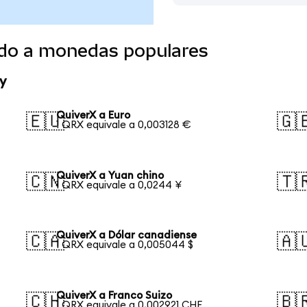
ido a monedas populares
y
QuiverX a Euro
🇪🇺
🇬
1 QRX equivale a 0,003128 €
QuiverX a Yuan chino
🇨🇳
🇹
1 QRX equivale a 0,0244 ¥
QuiverX a Dólar canadiense
🇨🇦
🇦
1 QRX equivale a 0,005044 $
QuiverX a Franco Suizo
🇨🇭
🇧
1 QRX equivale a 0,002921 CHF