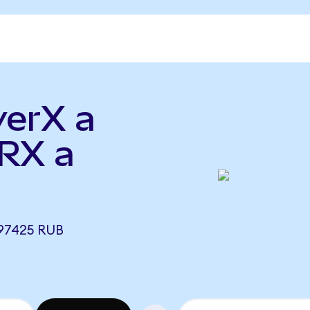
verX a
QRX a
97425 RUB