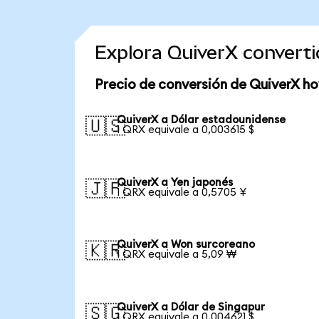
Explora QuiverX convert
Precio de conversión de QuiverX ho
QuiverX a Dólar estadounidense
🇺🇸
1 QRX equivale a 0,003615 $
QuiverX a Yen japonés
🇯🇵
1 QRX equivale a 0,5705 ¥
QuiverX a Won surcoreano
🇰🇷
1 QRX equivale a 5,09 ₩
QuiverX a Dólar de Singapur
🇸🇬
1 QRX equivale a 0,004621 $