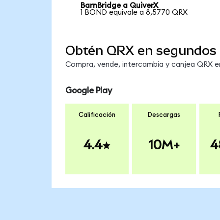
BarnBridge a QuiverX
1 BOND equivale a 8,5770 QRX
Obtén QRX en segundos
Compra, vende, intercambia y canjea QRX en 
Google Play
Calificación
Descargas
4.4
10M+
4