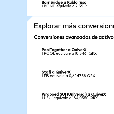
BarnBridge a Rublo ruso
1 BOND equivale a 2,55 ₽
Explorar más conversion
Conversiones avanzadas de activo
PoolTogether a QuiverX
1 POOL equivale a 10,5461 QRX
Stafi a QuiverX
1 FIS equivale a 0,624738 QRX
Wrapped SUI (Universal) a QuiverX
1 USUI equivale a 184,0550 QRX