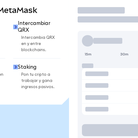
 MetaMask
Operar
Intercambiar
QRX
Intercambia QRX
en y entre
blockchains.
15m
30m
Staking
en
Pon tu cripto a
trabajar y gana
ingresos pasivos.