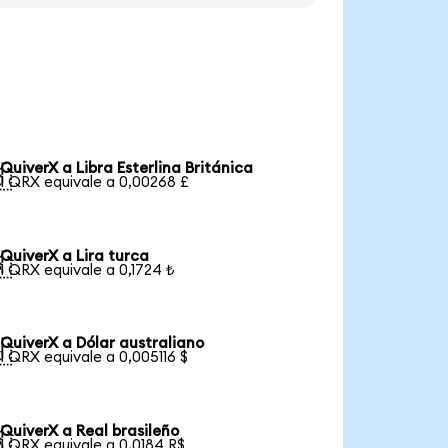
QuiverX a Libra Esterlina Británica

1 QRX equivale a 0,00268 £
QuiverX a Lira turca

1 QRX equivale a 0,1724 ₺
QuiverX a Dólar australiano

1 QRX equivale a 0,005116 $
QuiverX a Real brasileño

1 QRX equivale a 0,0184 R$