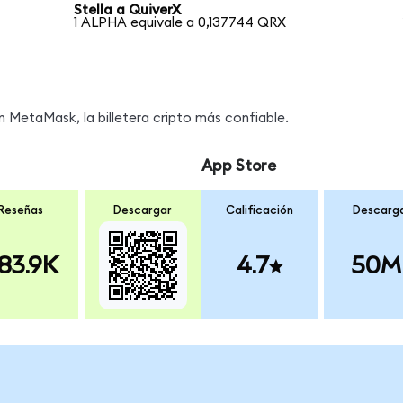
Stella a QuiverX
1 ALPHA equivale a 0,137744 QRX
MetaMask, la billetera cripto más confiable.
App Store
Reseñas
Descargar
Calificación
Descarg
83.9K
4.7
50M