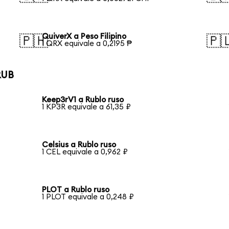
QuiverX a Peso Filipino
🇵🇭
🇵
1 QRX equivale a 0,2195 ₱
RUB
Keep3rV1 a Rublo ruso
1 KP3R equivale a 61,35 ₽
Celsius a Rublo ruso
1 CEL equivale a 0,962 ₽
PLOT a Rublo ruso
1 PLOT equivale a 0,248 ₽