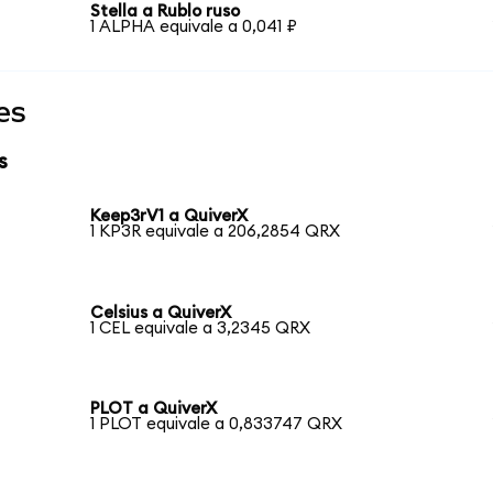
Stella a Rublo ruso
1 ALPHA equivale a 0,041 ₽
es
s
Keep3rV1 a QuiverX
1 KP3R equivale a 206,2854 QRX
Celsius a QuiverX
1 CEL equivale a 3,2345 QRX
PLOT a QuiverX
1 PLOT equivale a 0,833747 QRX