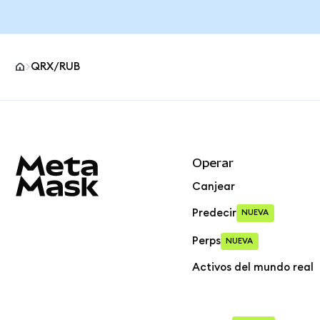
QRX/RUB
Pie de página del sitio MetaMask
Operar
Canjear
Predecir
NUEVA
Perps
NUEVA
Activos del mundo real