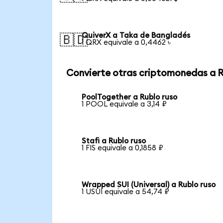
QuiverX a Taka de Bangladés
🇧🇩
1 QRX equivale a 0,4462 ৳
Convierte otras criptomonedas a 
PoolTogether a Rublo ruso
1 POOL equivale a 3,14 ₽
Stafi a Rublo ruso
1 FIS equivale a 0,1858 ₽
Wrapped SUI (Universal) a Rublo ruso
1 USUI equivale a 54,74 ₽