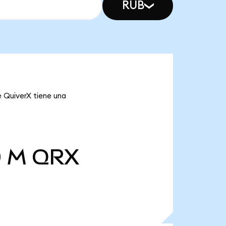
RUB
e QuiverX tiene una
0 M
QRX