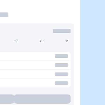
1H
4H
1D