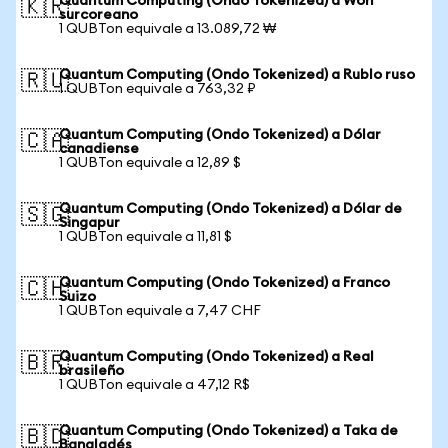
Quantum Computing (Ondo Tokenized) a Won
🇰🇷
surcoreano
1 QUBTon equivale a 13.089,72 ₩
Quantum Computing (Ondo Tokenized) a Rublo ruso
🇷🇺
1 QUBTon equivale a 763,32 ₽
Quantum Computing (Ondo Tokenized) a Dólar
🇨🇦
canadiense
1 QUBTon equivale a 12,89 $
Quantum Computing (Ondo Tokenized) a Dólar de
🇸🇬
Singapur
1 QUBTon equivale a 11,81 $
Quantum Computing (Ondo Tokenized) a Franco
🇨🇭
Suizo
1 QUBTon equivale a 7,47 CHF
Quantum Computing (Ondo Tokenized) a Real
🇧🇷
brasileño
1 QUBTon equivale a 47,12 R$
Quantum Computing (Ondo Tokenized) a Taka de
🇧🇩
Bangladés