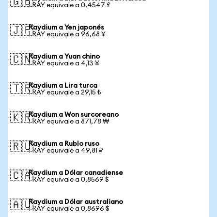
🇬🇧
1 RAY equivale a 0,4547 £
Raydium a Yen japonés
🇯🇵
1 RAY equivale a 96,68 ¥
Raydium a Yuan chino
🇨🇳
1 RAY equivale a 4,13 ¥
Raydium a Lira turca
🇹🇷
1 RAY equivale a 29,15 ₺
Raydium a Won surcoreano
🇰🇷
1 RAY equivale a 871,78 ₩
Raydium a Rublo ruso
🇷🇺
1 RAY equivale a 49,81 ₽
Raydium a Dólar canadiense
🇨🇦
1 RAY equivale a 0,8569 $
Raydium a Dólar australiano
🇦🇺
1 RAY equivale a 0,8696 $