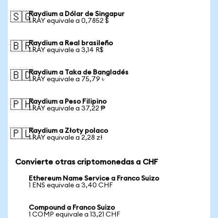
Raydium a Dólar de Singapur
🇸🇬
1 RAY equivale a 0,7852 $
Raydium a Real brasileño
🇧🇷
1 RAY equivale a 3,14 R$
Raydium a Taka de Bangladés
🇧🇩
1 RAY equivale a 75,79 ৳
Raydium a Peso Filipino
🇵🇭
1 RAY equivale a 37,22 ₱
Raydium a Złoty polaco
🇵🇱
1 RAY equivale a 2,28 zł
Convierte otras criptomonedas a CHF
Ethereum Name Service a Franco Suizo
1 ENS equivale a 3,40 CHF
Compound a Franco Suizo
1 COMP equivale a 13,21 CHF