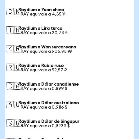
Raydium a Yuan chino
🇨🇳
1 RAY equivale a 4,35 ¥
Raydium a Lira turca
🇹🇷
1 RAY equivale a 30,73 ₺
Raydium a Won surcoreano
🇰🇷
1 RAY equivale a 906,95 ₩
Raydium a Rublo ruso
🇷🇺
1 RAY equivale a 52,57 ₽
Raydium a Dólar canadiense
🇨🇦
1 RAY equivale a 0,899 $
Raydium a Dólar australiano
🇦🇺
1 RAY equivale a 0,9116 $
Raydium a Dólar de Singapur
🇸🇬
1 RAY equivale a 0,8233 $