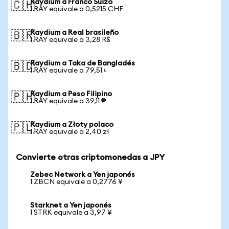
Raydium a Franco Suizo
🇨🇭
1 RAY equivale a 0,5215 CHF
Raydium a Real brasileño
🇧🇷
1 RAY equivale a 3,28 R$
Raydium a Taka de Bangladés
🇧🇩
1 RAY equivale a 79,51 ৳
Raydium a Peso Filipino
🇵🇭
1 RAY equivale a 39,11 ₱
Raydium a Złoty polaco
🇵🇱
1 RAY equivale a 2,40 zł
Convierte otras criptomonedas a JPY
Zebec Network a Yen japonés
1 ZBCN equivale a 0,2776 ¥
Starknet a Yen japonés
1 STRK equivale a 3,97 ¥