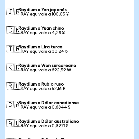
Raydium a Yen japonés
🇯🇵
1 RAY equivale a 100,05 ¥
Raydium a Yuan chino
🇨🇳
1 RAY equivale a 4,28 ¥
Raydium a Lira turca
🇹🇷
1 RAY equivale a 30,24 ₺
Raydium a Won surcoreano
🇰🇷
1 RAY equivale a 892,59 ₩
Raydium a Rublo ruso
🇷🇺
1 RAY equivale a 52,16 ₽
Raydium a Dólar canadiense
🇨🇦
1 RAY equivale a 0,8844 $
Raydium a Dólar australiano
🇦🇺
1 RAY equivale a 0,8971 $