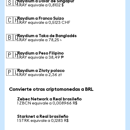
Raydium a Dólar de Singapur
🇸🇬
1 RAY equivale a 0,8102 $
Raydium a Franco Suizo
🇨🇭
1 RAY equivale a 0,5123 CHF
Raydium a Taka de Bangladés
🇧🇩
1 RAY equivale a 78,25 ৳
Raydium a Peso Filipino
🇵🇭
1 RAY equivale a 38,49 ₱
Raydium a Złoty polaco
🇵🇱
1 RAY equivale a 2,36 zł
Convierte otras criptomonedas a BRL
Zebec Network a Real brasileño
1 ZBCN equivale a 0,008966 R$
Starknet a Real brasileño
1 STRK equivale a 0,1283 R$