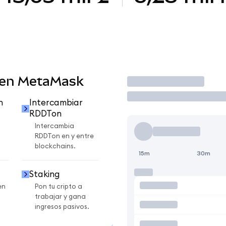
 en MetaMask
Operar
n
Intercambiar
RDDTon
Intercambia
RDDTon en y entre
blockchains.
15m
30m
Staking
en
Pon tu cripto a
trabajar y gana
ingresos pasivos.