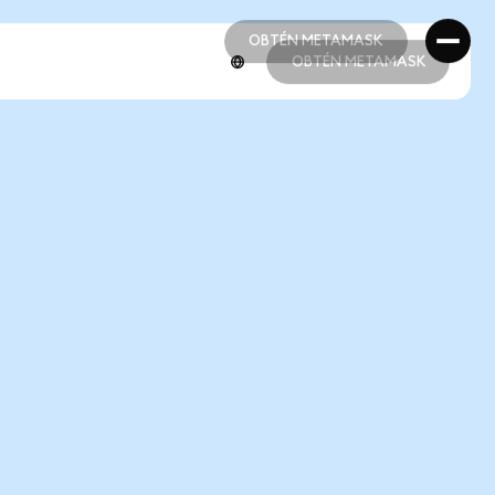
OBTÉN METAMASK
OBTÉN METAMASK
OBTÉN METAMASK
OBTÉN METAMASK