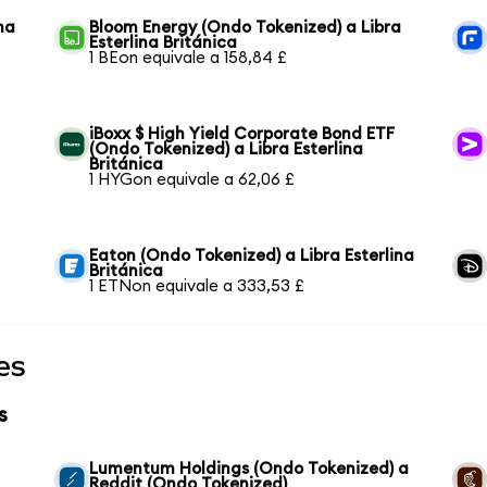
na
Bloom Energy (Ondo Tokenized) a Libra
Esterlina Británica
1 BEon equivale a 158,84 £
iBoxx $ High Yield Corporate Bond ETF
(Ondo Tokenized) a Libra Esterlina
Británica
1 HYGon equivale a 62,06 £
Eaton (Ondo Tokenized) a Libra Esterlina
Británica
1 ETNon equivale a 333,53 £
es
s
Lumentum Holdings (Ondo Tokenized) a
Reddit (Ondo Tokenized)