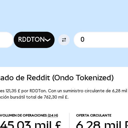
RDDTON
cado de Reddit (Ondo Tokenized)
es 121,35 £ por RDDTon. Con un suministro circulante de 6,28 mil
ión bursátil total de 762,30 mil £.
VOLUMEN DE OPERACIONES
(24 H)
OFERTA CIRCULANTE
45,03 mil £
6,28 mil