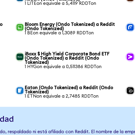
1 LITEon equivale a 5,4119 RDDTon
do
Bloom Energy (Ondo Tokenized) a Reddit
(Ondo Tokenized)
1 BEon equivale a 1,3089 RDDTon
iBoxx $ High Yield Corporate Bond ETF
(Ondo Tokenized) a Reddit (Ondo
Tokenized)
1 HYGon equivale a 0,511386 RDDTon
Eaton (Ondo Tokenized) a Reddit (Ondo
Tokenized)
1 ETNon equivale a 2,7485 RDDTon
idad
o, respaldado ni está afiliado con Reddit. El nombre de la emp