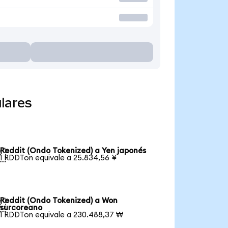
lares
Reddit (Ondo Tokenized) a Yen japonés

1 RDDTon equivale a 25.834,56 ¥
Reddit (Ondo Tokenized) a Won

surcoreano
1 RDDTon equivale a 230.488,37 ₩