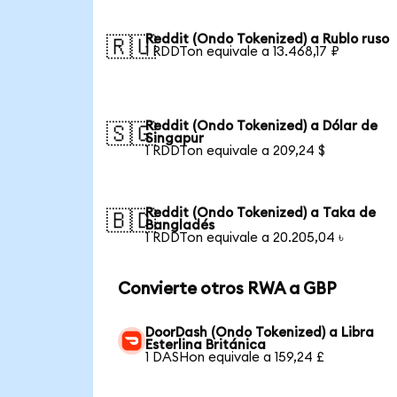
Reddit (Ondo Tokenized) a Rublo ruso
🇷🇺
1 RDDTon equivale a 13.468,17 ₽
Reddit (Ondo Tokenized) a Dólar de
🇸🇬
Singapur
1 RDDTon equivale a 209,24 $
Reddit (Ondo Tokenized) a Taka de
🇧🇩
Bangladés
1 RDDTon equivale a 20.205,04 ৳
Convierte otros RWA a GBP
DoorDash (Ondo Tokenized) a Libra
Esterlina Británica
1 DASHon equivale a 159,24 £