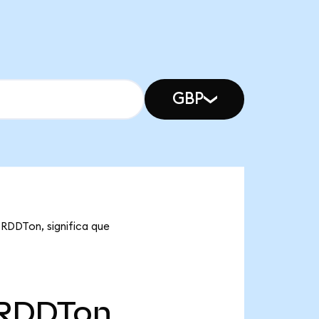
GBP
 RDDTon, significa que
RDDTon