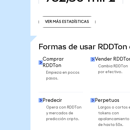
VER MÁS ESTADÍSTICAS
VER MÁS ESTADÍSTICAS
Formas de usar RDDTon
Comprar
Vender RDDTo
RDDTon
Cambia RDDTon
por efectivo.
Empieza en pocos
pasos.
Predecir
Perpetuos
Opera con RDDTon
Largos o cortos 
y mercados de
tokens con
predicción cripto.
apalancamiento
de hasta 50x.