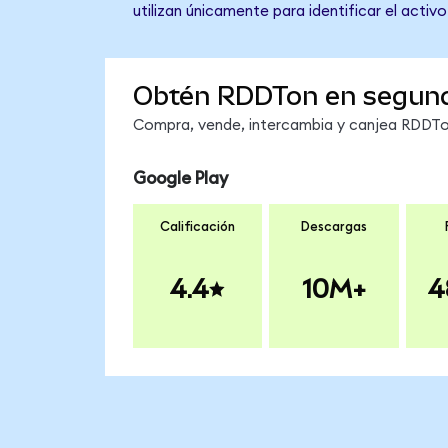
utilizan únicamente para identificar el activ
Obtén RDDTon en segun
Compra, vende, intercambia y canjea RDDTon
Google Play
Calificación
Descargas
4.4
10M+
4