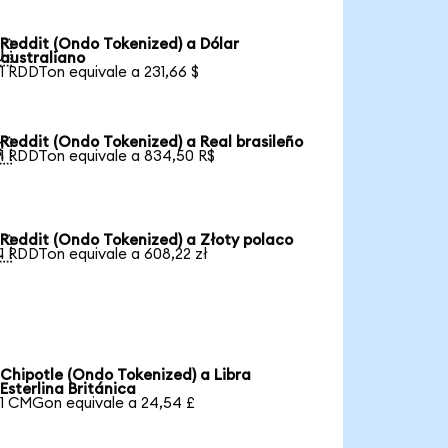
Reddit (Ondo Tokenized) a Dólar

australiano
1 RDDTon equivale a 231,66 $
Reddit (Ondo Tokenized) a Real brasileño

1 RDDTon equivale a 834,50 R$
Reddit (Ondo Tokenized) a Złoty polaco

1 RDDTon equivale a 608,22 zł
Chipotle (Ondo Tokenized) a Libra
Esterlina Británica
1 CMGon equivale a 24,54 £