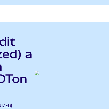
dit
zed) a
a
DDTon
IZED)