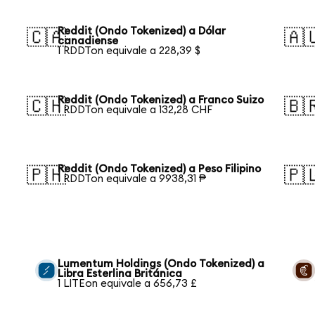
Reddit (Ondo Tokenized) a Dólar
🇨🇦
🇦
canadiense
1 RDDTon equivale a 228,39 $
Reddit (Ondo Tokenized) a Franco Suizo
🇨🇭
🇧
1 RDDTon equivale a 132,28 CHF
Reddit (Ondo Tokenized) a Peso Filipino
🇵🇭
🇵
1 RDDTon equivale a 9938,31 ₱
Lumentum Holdings (Ondo Tokenized) a
Libra Esterlina Británica
1 LITEon equivale a 656,73 £