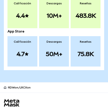
Calificación
Descargas
Reseñas
4.4
10M+
483.8K
App Store
Calificación
Descargas
Reseñas
4.7
50M+
75.8K
RDWon/LRCXon
Pie de página del sitio MetaMask