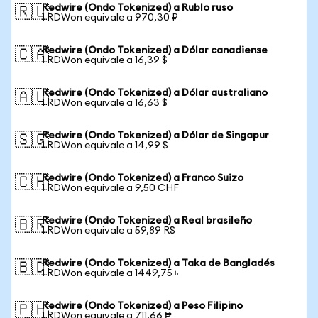
Redwire (Ondo Tokenized) a Rublo ruso
🇷🇺
1 RDWon equivale a 970,30 ₽
Redwire (Ondo Tokenized) a Dólar canadiense
🇨🇦
1 RDWon equivale a 16,39 $
Redwire (Ondo Tokenized) a Dólar australiano
🇦🇺
1 RDWon equivale a 16,63 $
Redwire (Ondo Tokenized) a Dólar de Singapur
🇸🇬
1 RDWon equivale a 14,99 $
Redwire (Ondo Tokenized) a Franco Suizo
🇨🇭
1 RDWon equivale a 9,50 CHF
Redwire (Ondo Tokenized) a Real brasileño
🇧🇷
1 RDWon equivale a 59,89 R$
Redwire (Ondo Tokenized) a Taka de Bangladés
🇧🇩
1 RDWon equivale a 1449,75 ৳
Redwire (Ondo Tokenized) a Peso Filipino
🇵🇭
1 RDWon equivale a 711,66 ₱