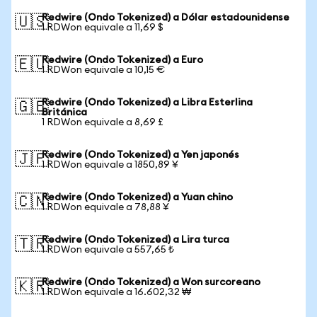
Redwire (Ondo Tokenized) a Dólar estadounidense
🇺🇸
1 RDWon equivale a 11,69 $
Redwire (Ondo Tokenized) a Euro
🇪🇺
1 RDWon equivale a 10,15 €
Redwire (Ondo Tokenized) a Libra Esterlina
🇬🇧
Británica
1 RDWon equivale a 8,69 £
Redwire (Ondo Tokenized) a Yen japonés
🇯🇵
1 RDWon equivale a 1850,89 ¥
Redwire (Ondo Tokenized) a Yuan chino
🇨🇳
1 RDWon equivale a 78,88 ¥
Redwire (Ondo Tokenized) a Lira turca
🇹🇷
1 RDWon equivale a 557,65 ₺
Redwire (Ondo Tokenized) a Won surcoreano
🇰🇷
1 RDWon equivale a 16.602,32 ₩