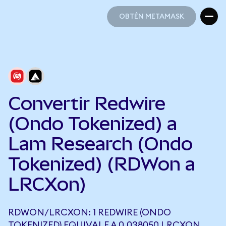
OBTÉN METAMASK
OBTÉN METAMASK
Convertir Redwire
(Ondo Tokenized) a
Lam Research (Ondo
Tokenized) (RDWon a
LRCXon)
RDWON/LRCXON: 1 REDWIRE (ONDO
TOKENIZED) EQUIVALE A 0,038050 LRCXON