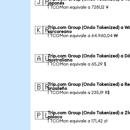
🇯🇵
japonés
1 TCOMon equivale a 7281,12 ¥
Trip.com Group (Ondo Tokenized) a W
🇰🇷
surcoreano
1 TCOMon equivale a 64.960,04 ₩
Trip.com Group (Ondo Tokenized) a Dó
🇦🇺
australiano
1 TCOMon equivale a 65,29 $
Trip.com Group (Ondo Tokenized) a Re
🇧🇷
brasileño
1 TCOMon equivale a 235,19 R$
Trip.com Group (Ondo Tokenized) a Zł
🇵🇱
polaco
1 TCOMon equivale a 171,42 zł