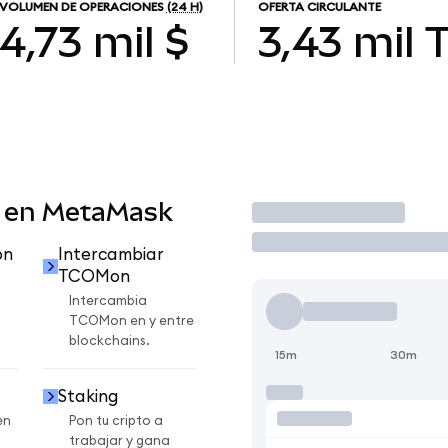
VOLUMEN DE OPERACIONES
(24 H)
OFERTA CIRCULANTE
4,73 mil $
3,43 mil
 en MetaMask
Operar
on
Intercambiar
TCOMon
n
Intercambia
TCOMon en y entre
blockchains.
15m
30m
Staking
en
Pon tu cripto a
trabajar y gana