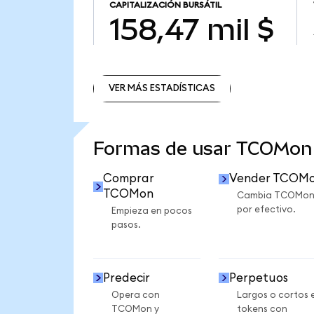
CAPITALIZACIÓN BURSÁTIL
158,47 mil $
VER MÁS ESTADÍSTICAS
VER MÁS ESTADÍSTICAS
Formas de usar TCOMon
Comprar
Vender TCOM
TCOMon
Cambia TCOMo
por efectivo.
Empieza en pocos
pasos.
Predecir
Perpetuos
Opera con
Largos o cortos 
TCOMon y
tokens con