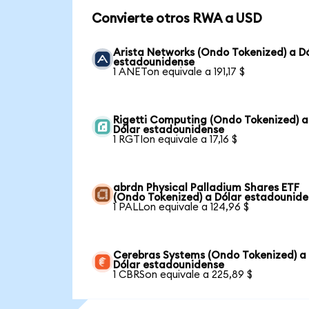
Convierte otros RWA a USD
Arista Networks (Ondo Tokenized) a D
estadounidense
1 ANETon equivale a 191,17 $
Rigetti Computing (Ondo Tokenized) a
Dólar estadounidense
1 RGTIon equivale a 17,16 $
abrdn Physical Palladium Shares ETF
(Ondo Tokenized) a Dólar estadounid
1 PALLon equivale a 124,96 $
Cerebras Systems (Ondo Tokenized) a
Dólar estadounidense
1 CBRSon equivale a 225,89 $