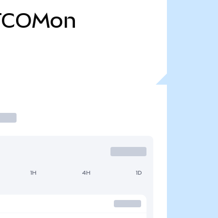
TCOMon
1H
4H
1D