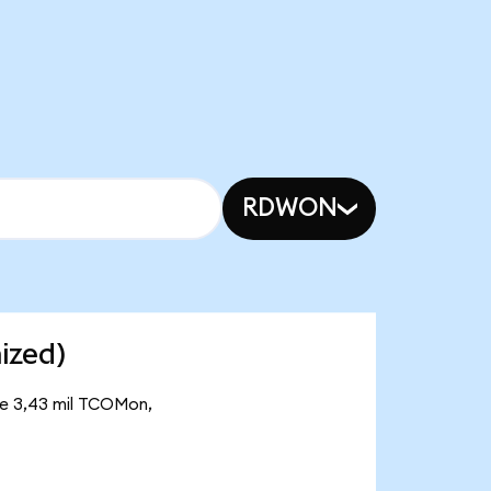
RDWON
ized)
de 3,43 mil TCOMon,