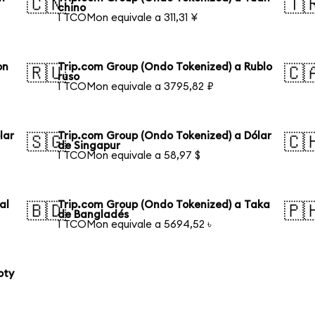
🇨🇳
🇹
chino
1 TCOMon equivale a 311,31 ¥
on
Trip.com Group (Ondo Tokenized) a Rublo
🇷🇺
🇨
ruso
1 TCOMon equivale a 3795,82 ₽
lar
Trip.com Group (Ondo Tokenized) a Dólar
🇸🇬
🇨
de Singapur
1 TCOMon equivale a 58,97 $
al
Trip.com Group (Ondo Tokenized) a Taka
🇧🇩
🇵
de Bangladés
1 TCOMon equivale a 5694,52 ৳
oty