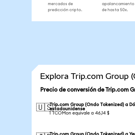
mercados de
apalancamiento
predicción cripto.
de hasta 50x.
Explora Trip.com Group 
Precio de conversión de Trip.com G
Trip.com Group (Ondo Tokenized) a Dó
🇺🇸
estadounidense
1 TCOMon equivale a 46,14 $
Trip.com Group (Ondo Tokenized) a Ye