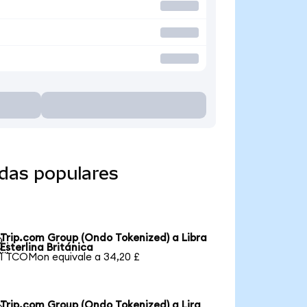
das populares
Trip.com Group (Ondo Tokenized) a Libra

Esterlina Británica
1 TCOMon equivale a 34,20 £
Trip.com Group (Ondo Tokenized) a Lira