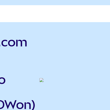
p.com
o
DWon)