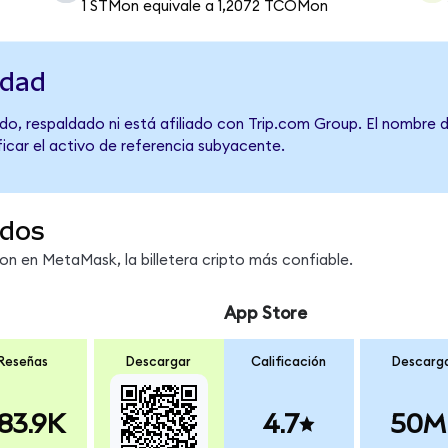
1 STMon equivale a 1,2072 TCOMon
idad
do, respaldado ni está afiliado con Trip.com Group. El nombre 
ficar el activo de referencia subyacente.
dos
 en MetaMask, la billetera cripto más confiable.
App Store
Reseñas
Descargar
Calificación
Descarg
83.9K
4.7
50M