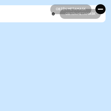
OBTÉN METAMASK
OBTÉN METAMASK
OBTÉN METAMASK
OBTÉN METAMASK