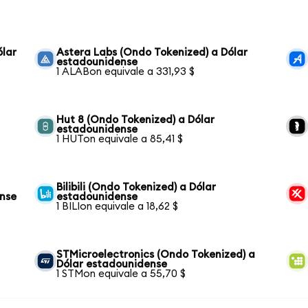
ólar
Astera Labs (Ondo Tokenized) a Dólar
estadounidense
1 ALABon equivale a 331,93 $
Hut 8 (Ondo Tokenized) a Dólar
estadounidense
1 HUTon equivale a 85,41 $
Bilibili (Ondo Tokenized) a Dólar
ense
estadounidense
1 BILIon equivale a 18,62 $
STMicroelectronics (Ondo Tokenized) a
Dólar estadounidense
1 STMon equivale a 55,70 $