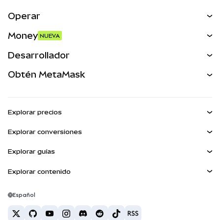
Operar
Canjear
Money
NUEVA
Predecir
NUEVA
Comprar
Desarrollador
Perps
NUEVA
Tarjeta
Ver los documentos
Obtén MetaMask
Activos del mundo real
mUSD
NUEVA
Panel
Obtén Metamask
Ganar
Kit de cuentas inteligentes
Escudo de transacciones
Explorar precios
Billeteras integradas
Agent Wallet
Precio de Bitcoin
NUEVA
Explorar conversiones
MetaMask Connect
Precio de Ethereum
Snaps
BTC a USD
Precio de Solana
Explorar guías
Snaps
Recompensas
ETH a USD
NUEVA
Comprar BTC
Precio de Shiba Inu
USDT a INR
Explorar contenido
Servicios Web3
Seguridad
Comprar ETH
Precio de Pepe
Billetera Bitcoin
BTC a USDT
Comprar SOL
Soporte
Precio de Tether
Billetera Solana
Español
BTC a INR
Comprar PEPE
Carreras
Precio de USDC
Mejores tarjetas de criptomonedas
ETH a USDT
Comprar USDT