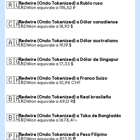
Redwire (Ondo Tokenized) a Rublo ruso
🇷🇺
1 RDWon equivale a 1115,52 ₽
Redwire (Ondo Tokenized) a Dólar canadiense
🇨🇦
1 RDWon equivale a 18,92 $
Redwire (Ondo Tokenized) a Dólar australiano
🇦🇺
1 RDWon equivale a 19,19 $
Redwire (Ondo Tokenized) a Dólar de Singapur
🇸🇬
1 RDWon equivale a 17,33 $
Redwire (Ondo Tokenized) a Franco Suizo
🇨🇭
1 RDWon equivale a 10,96 CHF
Redwire (Ondo Tokenized) a Real brasileño
🇧🇷
1 RDWon equivale a 69,12 R$
Redwire (Ondo Tokenized) a Taka de Bangladés
🇧🇩
1 RDWon equivale a 1678,41 ৳
Redwire (Ondo Tokenized) a Peso Filipino
🇵🇭
1 RDWon equivale a 823,15 ₱