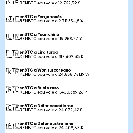
🇬🇧
1 RENBTC equivale a 12.762,59 £
renBTC a Yen japonés
🇯🇵
1 RENBTC equivale a 2.711.854,5 ¥
renBTC a Yuan chino
🇨🇳
1 RENBTC equivale a 115.958,77 ¥
renBTC a Lira turca
🇹🇷
1 RENBTC equivale a 817.609,63 ₺
renBTC a Won surcoreano
🇰🇷
1 RENBTC equivale a 24.535.751,19 ₩
renBTC a Rublo ruso
🇷🇺
1 RENBTC equivale a 1.400.889,28 ₽
renBTC a Dólar canadiense
🇨🇦
1 RENBTC equivale a 24.072,42 $
renBTC a Dólar australiano
🇦🇺
1 RENBTC equivale a 24.409,37 $