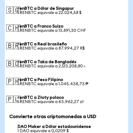
renBTC a Dólar de Singapur
🇸🇬
1 RENBTC equivale a 22.024,58 $
renBTC a Franco Suizo
🇨🇭
1 RENBTC equivale a 13.891,30 CHF
renBTC a Real brasileño
🇧🇷
1 RENBTC equivale a 87.994,27 R$
renBTC a Taka de Bangladés
🇧🇩
1 RENBTC equivale a 2.123.208,80 ৳
renBTC a Peso Filipino
🇵🇭
1 RENBTC equivale a 1.045.438,73 ₱
renBTC a Złoty polaco
🇵🇱
1 RENBTC equivale a 63.962,27 zł
Convierte otras criptomonedas a USD
DAO Maker a Dólar estadounidense
1 DAO equivale a 0,0209 $