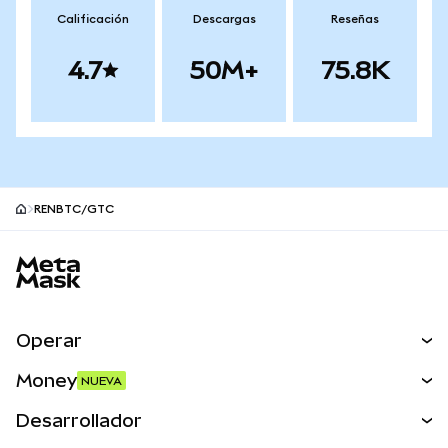
Calificación
Descargas
Reseñas
4.7
50M+
75.8K
RENBTC/GTC
Pie de página del sitio MetaMask
Operar
Canjear
Money
NUEVA
Predecir
NUEVA
Comprar
Desarrollador
Perps
NUEVA
Tarjeta
Ver los documentos