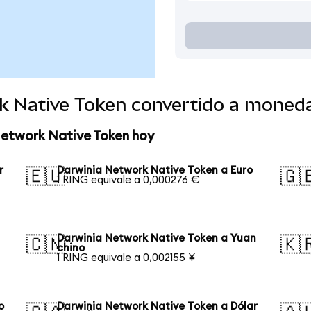
k Native Token convertido a moned
Network Native Token hoy
r
Darwinia Network Native Token a Euro
🇪🇺
🇬
1 RING equivale a 0,000276 €
Darwinia Network Native Token a Yuan
🇨🇳
🇰
chino
1 RING equivale a 0,002155 ¥
o
Darwinia Network Native Token a Dólar