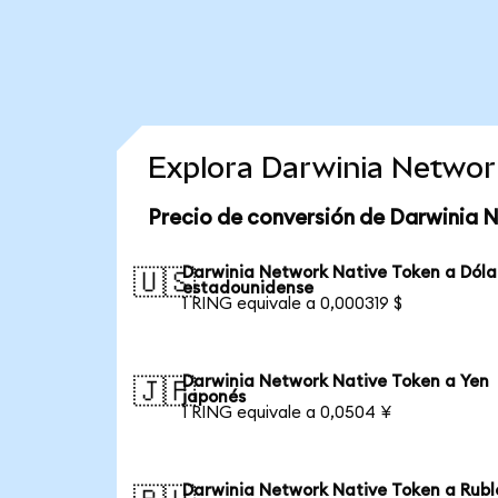
Explora Darwinia Networ
Precio de conversión de Darwinia 
Darwinia Network Native Token a Dóla
🇺🇸
estadounidense
1 RING equivale a 0,000319 $
Darwinia Network Native Token a Yen
🇯🇵
japonés
1 RING equivale a 0,0504 ¥
Darwinia Network Native Token a Rubl