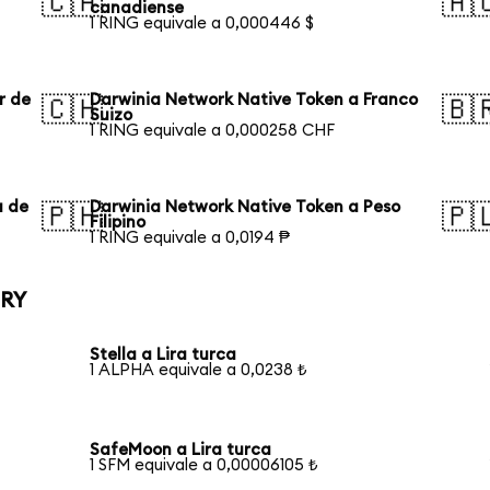
🇨🇦
🇦
canadiense
1 RING equivale a 0,000446 $
r de
Darwinia Network Native Token a Franco
🇨🇭
🇧
Suizo
1 RING equivale a 0,000258 CHF
a de
Darwinia Network Native Token a Peso
🇵🇭
🇵
Filipino
1 RING equivale a 0,0194 ₱
TRY
Stella a Lira turca
1 ALPHA equivale a 0,0238 ₺
SafeMoon a Lira turca
1 SFM equivale a 0,00006105 ₺