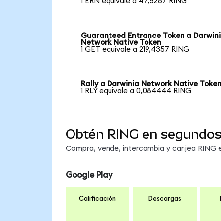
1 ERN equivale a 47,5287 RING
Guaranteed Entrance Token a Darwin
Network Native Token
1 GET equivale a 219,4357 RING
Rally a Darwinia Network Native Toke
1 RLY equivale a 0,084444 RING
Obtén RING en segundo
Compra, vende, intercambia y canjea RING en
Google Play
Calificación
Descargas