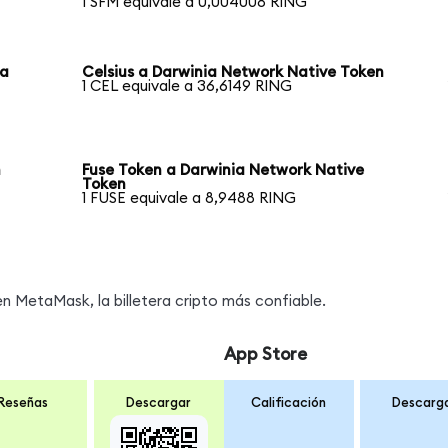
1 SFM equivale a 0,004008 RING
ia
Celsius a Darwinia Network Native Token
1 CEL equivale a 36,6149 RING
n
Fuse Token a Darwinia Network Native
Token
1 FUSE equivale a 8,9488 RING
s
 MetaMask, la billetera cripto más confiable.
App Store
Reseñas
Descargar
Calificación
Descarg