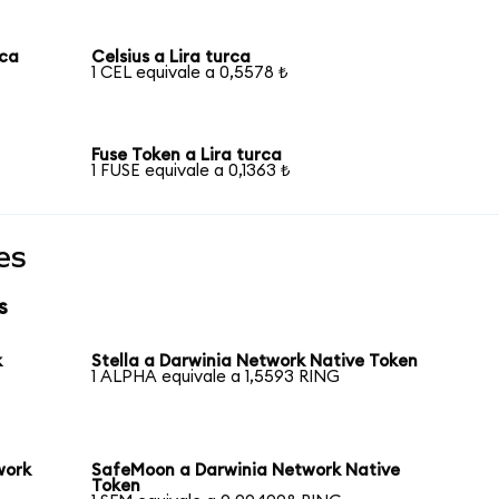
rca
Celsius a Lira turca
1 CEL equivale a 0,5578 ₺
Fuse Token a Lira turca
1 FUSE equivale a 0,1363 ₺
es
s
k
Stella a Darwinia Network Native Token
1 ALPHA equivale a 1,5593 RING
work
SafeMoon a Darwinia Network Native
Token