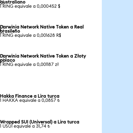

australiano
1 RING equivale a 0,000452 $
Darwinia Network Native Token a Real

brasileño
1 RING equivale a 0,001628 R$
Darwinia Network Native Token a Złoty

polaco
1 RING equivale a 0,001187 zł
Hakka Finance a Lira turca
1 HAKKA equivale a 0,0857 ₺
Wrapped SUI (Universal) a Lira turca
1 USUI equivale a 31,74 ₺