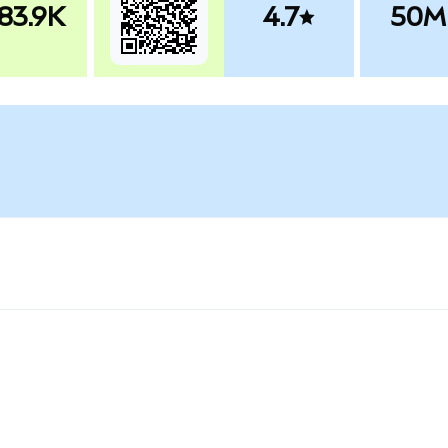
83.9K
4.7
50M