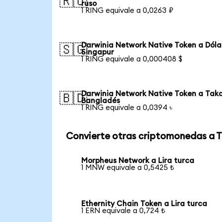
🇷🇺
ruso
1 RING equivale a 0,0263 ₽
Darwinia Network Native Token a Dóla
🇸🇬
Singapur
1 RING equivale a 0,000408 $
Darwinia Network Native Token a Tak
🇧🇩
Bangladés
1 RING equivale a 0,0394 ৳
Convierte otras criptomonedas a 
Morpheus Network a Lira turca
1 MNW equivale a 0,5425 ₺
Ethernity Chain Token a Lira turca
1 ERN equivale a 0,724 ₺