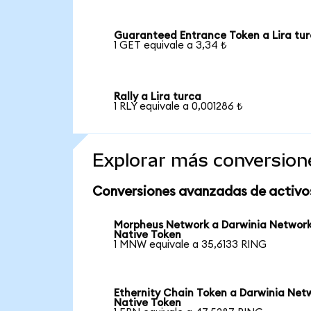
Guaranteed Entrance Token a Lira tu
1 GET equivale a 3,34 ₺
Rally a Lira turca
1 RLY equivale a 0,001286 ₺
Explorar más conversion
Conversiones avanzadas de activo
Morpheus Network a Darwinia Networ
Native Token
1 MNW equivale a 35,6133 RING
Ethernity Chain Token a Darwinia Net
Native Token