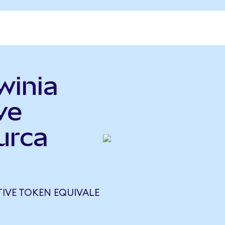
winia
ve
urca
TIVE TOKEN EQUIVALE