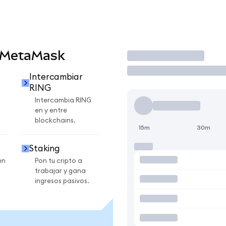
 MetaMask
Operar
Intercambiar
RING
Intercambia RING
en y entre
blockchains.
15m
30m
Staking
en
Pon tu cripto a
trabajar y gana
ingresos pasivos.