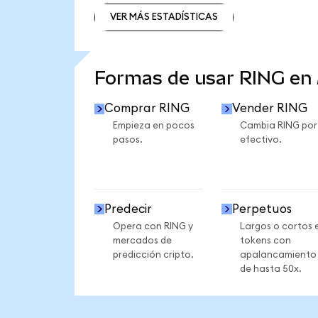
VER MÁS ESTADÍSTICAS
VER MÁS ESTADÍSTICAS
Formas de usar RING en
Comprar RING
Vender RING
Empieza en pocos
Cambia RING por
pasos.
efectivo.
Predecir
Perpetuos
Opera con RING y
Largos o cortos 
mercados de
tokens con
predicción cripto.
apalancamiento
de hasta 50x.