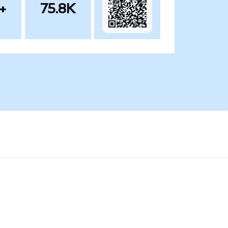
+
75.8K