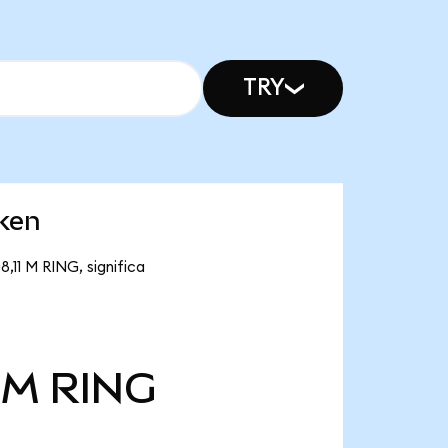
TRY
oken
,11 M RING, significa
 M
RING