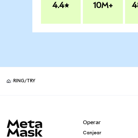
4.4
10M+
4
RING/TRY
Pie de página del sitio MetaMask
Operar
Canjear