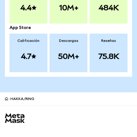
4.4
10M+
484K
App Store
Calificación
Descargas
Reseñas
4.7
50M+
75.8K
HAKKA/RING
Pie de página del sitio MetaMask