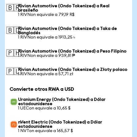
Rivian Automotive (Ondo Tokenized) a Real
🇧🇷
brasileño
1 RIVNon equivale a 79,19 R$
Rivian Automotive (Ondo Tokenized) a Taka de
🇧🇩
Bangladés
1 RIVNon equivale a 1913,25 ৳
Rivian Automotive (Ondo Tokenized) a Peso Filipino
🇵🇭
1 RIVNon equivale a 939,81 ₱
Rivian Automotive (Ondo Tokenized) a Złoty polaco
🇵🇱
1 RIVNon equivale a 57,71 zł
Convierte otros RWA a USD
Uranium Energy (Ondo Tokenized) a Dólar
estadounidense
1 UECon equivale a 10,65 $
nVent Electric (Ondo Tokenized) a Dólar
estadounidense
1 NVTon equivale a 165,57 $