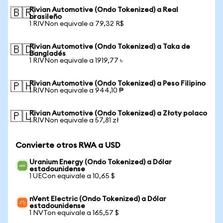
Rivian Automotive (Ondo Tokenized) a Real
🇧🇷
brasileño
1 RIVNon equivale a 79,32 R$
Rivian Automotive (Ondo Tokenized) a Taka de
🇧🇩
Bangladés
1 RIVNon equivale a 1919,77 ৳
Rivian Automotive (Ondo Tokenized) a Peso Filipino
🇵🇭
1 RIVNon equivale a 944,10 ₱
Rivian Automotive (Ondo Tokenized) a Złoty polaco
🇵🇱
1 RIVNon equivale a 57,81 zł
Convierte otros RWA a USD
Uranium Energy (Ondo Tokenized) a Dólar
estadounidense
1 UECon equivale a 10,65 $
nVent Electric (Ondo Tokenized) a Dólar
estadounidense
1 NVTon equivale a 165,57 $