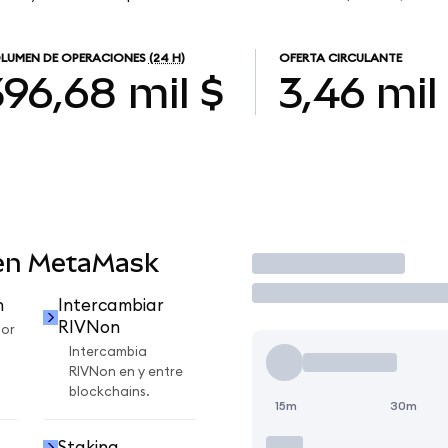
LUMEN DE OPERACIONES
(24 H)
OFERTA CIRCULANTE
396,68 mil $
3,46 mil
 en MetaMask
Operar
n
Intercambiar
RIVNon
por
Intercambia
RIVNon en y entre
blockchains.
15m
30m
Staking