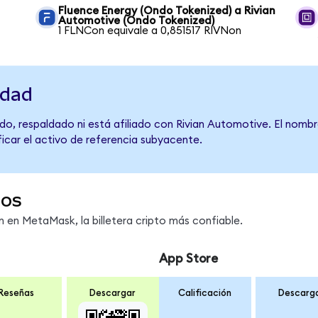
Fluence Energy (Ondo Tokenized) a Rivian
Automotive (Ondo Tokenized)
1 FLNCon equivale a 0,851517 RIVNon
idad
do, respaldado ni está afiliado con Rivian Automotive. El nombr
ficar el activo de referencia subyacente.
dos
en MetaMask, la billetera cripto más confiable.
App Store
Reseñas
Descargar
Calificación
Descarg