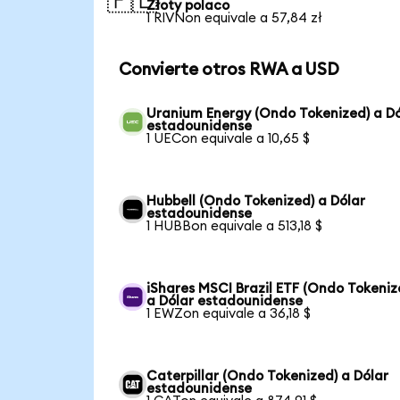
🇵🇱
Złoty polaco
1 RIVNon equivale a 57,84 zł
Convierte otros RWA a USD
Uranium Energy (Ondo Tokenized) a Dó
estadounidense
1 UECon equivale a 10,65 $
Hubbell (Ondo Tokenized) a Dólar
estadounidense
1 HUBBon equivale a 513,18 $
iShares MSCI Brazil ETF (Ondo Tokeniz
a Dólar estadounidense
1 EWZon equivale a 36,18 $
Caterpillar (Ondo Tokenized) a Dólar
estadounidense