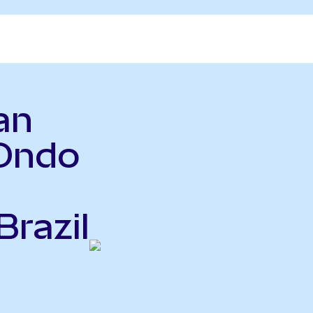
an
Ondo
Brazil