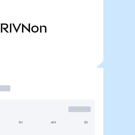
RIVNon
1H
4H
1D