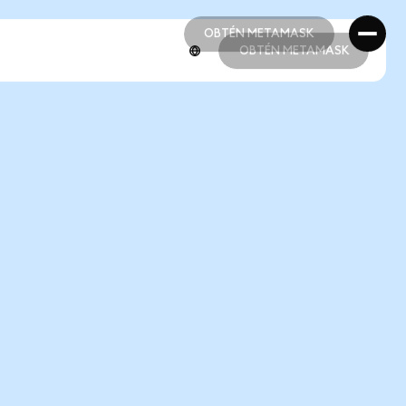
OBTÉN METAMASK
OBTÉN METAMASK
OBTÉN METAMASK
OBTÉN METAMASK