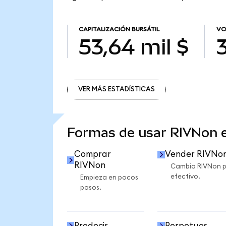
CAPITALIZACIÓN BURSÁTIL
VO
53,64 mil $
VER MÁS ESTADÍSTICAS
VER MÁS ESTADÍSTICAS
Formas de usar RIVNon
Comprar
Vender RIVNo
RIVNon
Cambia RIVNon 
efectivo.
Empieza en pocos
pasos.
Predecir
Perpetuos