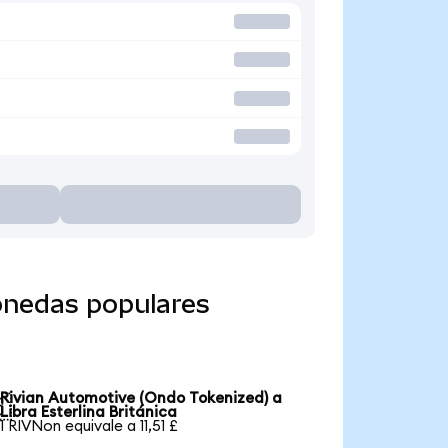
onedas populares
Rivian Automotive (Ondo Tokenized) a

Libra Esterlina Británica
1 RIVNon equivale a 11,51 £