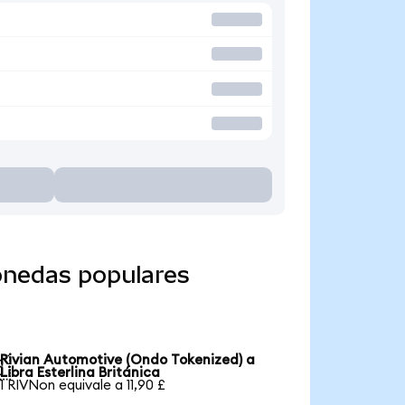
onedas populares
Rivian Automotive (Ondo Tokenized) a

Libra Esterlina Británica
1 RIVNon equivale a 11,90 £