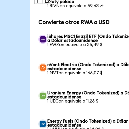
🇵🇱
Złoty polaco
1 RIVNon equivale a 59,63 zł
Convierte otros RWA a USD
iShares MSCI Brazil ETF (Ondo Tokeniz
a Dólar estadounidense
1 EWZon equivale a 35,49 $
nVent Electric (Ondo Tokenized) a Dól
estadounidense
1 NVTon equivale a 166,07 $
Uranium Energy (Ondo Tokenized) a Dó
estadounidense
1 UECon equivale a 11,28 $
Energy Fuels (Ondo Tokenized) a Dólar
estadounidense