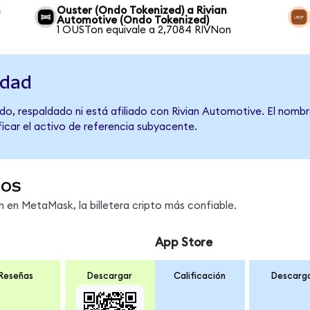
n
Ouster (Ondo Tokenized) a Rivian
Automotive (Ondo Tokenized)
1 OUSTon equivale a 2,7084 RIVNon
idad
do, respaldado ni está afiliado con Rivian Automotive. El nombr
ficar el activo de referencia subyacente.
dos
en MetaMask, la billetera cripto más confiable.
App Store
Reseñas
Descargar
Calificación
Descarg