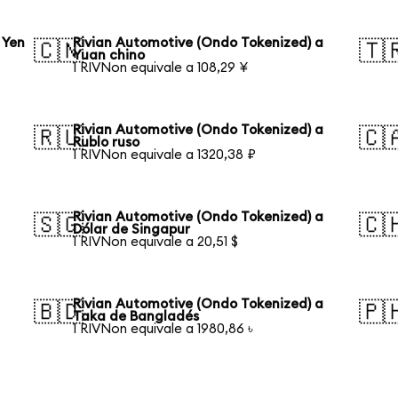
 Yen
Rivian Automotive (Ondo Tokenized) a
🇨🇳
🇹
Yuan chino
1 RIVNon equivale a 108,29 ¥
Rivian Automotive (Ondo Tokenized) a
🇷🇺
🇨
Rublo ruso
1 RIVNon equivale a 1320,38 ₽
Rivian Automotive (Ondo Tokenized) a
🇸🇬
🇨
Dólar de Singapur
1 RIVNon equivale a 20,51 $
Rivian Automotive (Ondo Tokenized) a
🇧🇩
🇵
Taka de Bangladés
1 RIVNon equivale a 1980,86 ৳