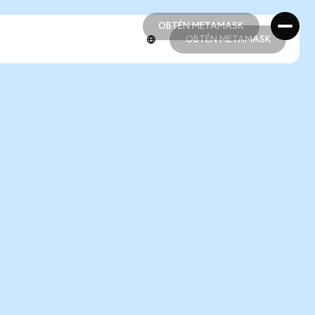
OBTÉN METAMASK
OBTÉN METAMASK
OBTÉN METAMASK
OBTÉN METAMASK