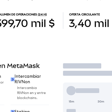
LUMEN DE OPERACIONES
(24 H)
OFERTA CIRCULANTE
399,70 mil $
3,40 mil
 en MetaMask
Operar
n
Intercambiar
RIVNon
por
Intercambia
RIVNon en y entre
blockchains.
15m
30m
Staking