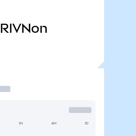
RIVNon
1H
4H
1D