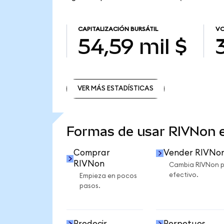
CAPITALIZACIÓN BURSÁTIL
VO
54,59 mil $
VER MÁS ESTADÍSTICAS
VER MÁS ESTADÍSTICAS
Formas de usar RIVNon
Comprar
Vender RIVNo
RIVNon
Cambia RIVNon 
efectivo.
Empieza en pocos
pasos.
Predecir
Perpetuos