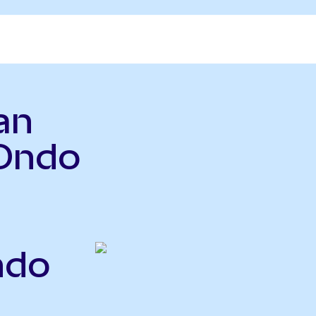
an
Ondo
ndo