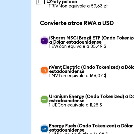
🇵🇱
Złoty polaco
1 RIVNon equivale a 59,63 zł
Convierte otros RWA a USD
iShares MSCI Brazil ETF (Ondo Tokeniz
a Dólar estadounidense
1 EWZon equivale a 35,49 $
nVent Electric (Ondo Tokenized) a Dól
estadounidense
1 NVTon equivale a 166,07 $
Uranium Energy (Ondo Tokenized) a Dó
estadounidense
1 UECon equivale a 11,28 $
Energy Fuels (Ondo Tokenized) a Dólar
estadounidense