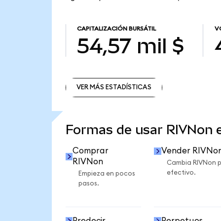
CAPITALIZACIÓN BURSÁTIL
V
54,57 mil $
VER MÁS ESTADÍSTICAS
VER MÁS ESTADÍSTICAS
Formas de usar RIVNon
Comprar
Vender RIVNo
RIVNon
Cambia RIVNon 
efectivo.
Empieza en pocos
pasos.
Predecir
Perpetuos