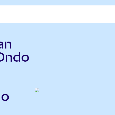
an
Ondo
do