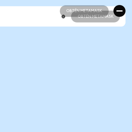
OBTÉN METAMASK
OBTÉN METAMASK
OBTÉN METAMASK
OBTÉN METAMASK