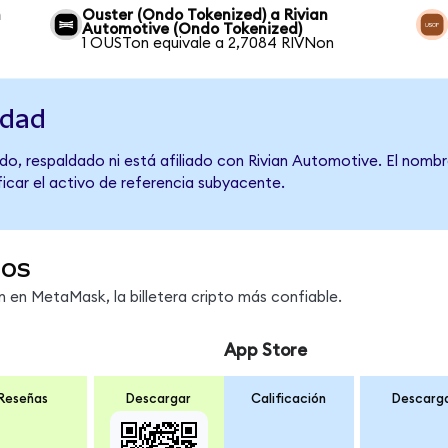
n
Ouster (Ondo Tokenized) a Rivian
Automotive (Ondo Tokenized)
1 OUSTon equivale a 2,7084 RIVNon
idad
do, respaldado ni está afiliado con Rivian Automotive. El nombr
ficar el activo de referencia subyacente.
dos
en MetaMask, la billetera cripto más confiable.
App Store
Reseñas
Descargar
Calificación
Descarg