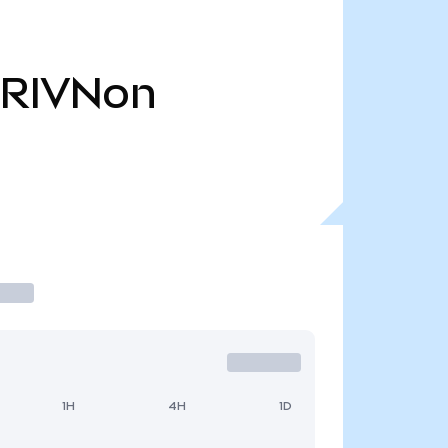
RIVNon
1H
4H
1D