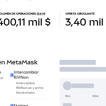
OLUMEN DE OPERACIONES
(24 H)
OFERTA CIRCULANTE
400,11 mil $
3,40 mil
 en MetaMask
Operar
n
Intercambiar
RIVNon
por
Intercambia
RIVNon en y entre
blockchains.
15m
30m
Staking