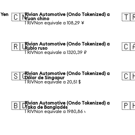
 Yen
Rivian Automotive (Ondo Tokenized) a
🇨🇳
🇹
Yuan chino
1 RIVNon equivale a 108,29 ¥
Rivian Automotive (Ondo Tokenized) a
🇷🇺
🇨
Rublo ruso
1 RIVNon equivale a 1320,39 ₽
Rivian Automotive (Ondo Tokenized) a
🇸🇬
🇨
Dólar de Singapur
1 RIVNon equivale a 20,51 $
Rivian Automotive (Ondo Tokenized) a
🇧🇩
🇵
Taka de Bangladés
1 RIVNon equivale a 1980,86 ৳