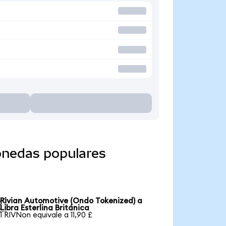
onedas populares
Rivian Automotive (Ondo Tokenized) a

Libra Esterlina Británica
1 RIVNon equivale a 11,90 £