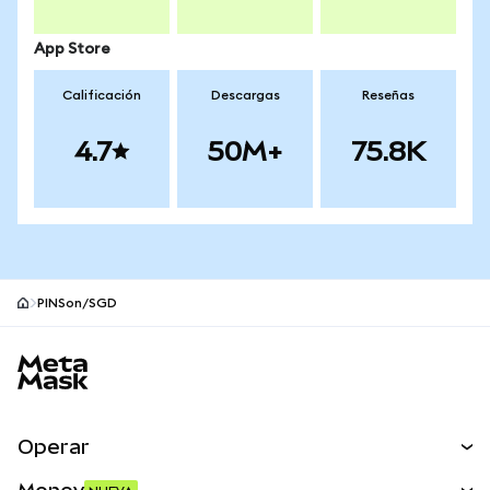
App Store
Calificación
Descargas
Reseñas
4.7
50M+
75.8K
PINSon/SGD
Pie de página del sitio MetaMask
Operar
Canjear