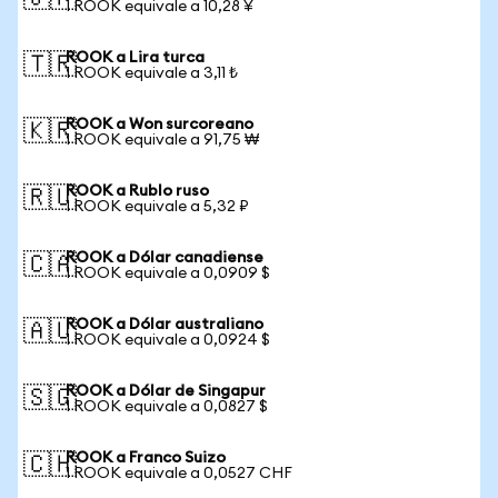
1 ROOK equivale a 10,28 ¥
ROOK a Lira turca
🇹🇷
1 ROOK equivale a 3,11 ₺
ROOK a Won surcoreano
🇰🇷
1 ROOK equivale a 91,75 ₩
ROOK a Rublo ruso
🇷🇺
1 ROOK equivale a 5,32 ₽
ROOK a Dólar canadiense
🇨🇦
1 ROOK equivale a 0,0909 $
ROOK a Dólar australiano
🇦🇺
1 ROOK equivale a 0,0924 $
ROOK a Dólar de Singapur
🇸🇬
1 ROOK equivale a 0,0827 $
ROOK a Franco Suizo
🇨🇭
1 ROOK equivale a 0,0527 CHF