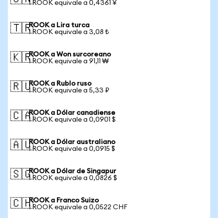
1 ROOK equivale a 0,4361 ¥
ROOK a Lira turca
🇹🇷
1 ROOK equivale a 3,08 ₺
ROOK a Won surcoreano
🇰🇷
1 ROOK equivale a 91,11 ₩
ROOK a Rublo ruso
🇷🇺
1 ROOK equivale a 5,33 ₽
ROOK a Dólar canadiense
🇨🇦
1 ROOK equivale a 0,0901 $
ROOK a Dólar australiano
🇦🇺
1 ROOK equivale a 0,0915 $
ROOK a Dólar de Singapur
🇸🇬
1 ROOK equivale a 0,0826 $
ROOK a Franco Suizo
🇨🇭
1 ROOK equivale a 0,0522 CHF