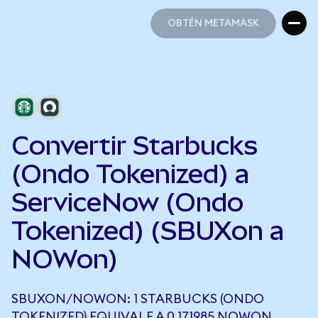
OBTÉN METAMASK
OBTÉN METAMASK
Convertir Starbucks
(Ondo Tokenized) a
ServiceNow (Ondo
Tokenized) (SBUXon a
NOWon)
SBUXON/NOWON: 1 STARBUCKS (ONDO
TOKENIZED) EQUIVALE A 0,171985 NOWON