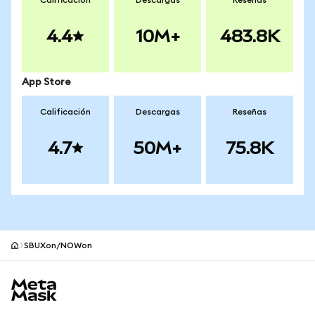
Calificación
Descargas
Reseñas
4.4
10M+
483.8K
App Store
Calificación
Descargas
Reseñas
4.7
50M+
75.8K
SBUXon/NOWon
Pie de página del sitio MetaMask