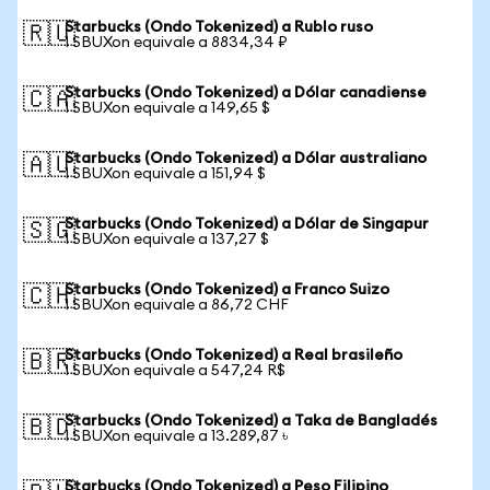
Starbucks (Ondo Tokenized) a Rublo ruso
🇷🇺
1 SBUXon equivale a 8834,34 ₽
Starbucks (Ondo Tokenized) a Dólar canadiense
🇨🇦
1 SBUXon equivale a 149,65 $
Starbucks (Ondo Tokenized) a Dólar australiano
🇦🇺
1 SBUXon equivale a 151,94 $
Starbucks (Ondo Tokenized) a Dólar de Singapur
🇸🇬
1 SBUXon equivale a 137,27 $
Starbucks (Ondo Tokenized) a Franco Suizo
🇨🇭
1 SBUXon equivale a 86,72 CHF
Starbucks (Ondo Tokenized) a Real brasileño
🇧🇷
1 SBUXon equivale a 547,24 R$
Starbucks (Ondo Tokenized) a Taka de Bangladés
🇧🇩
1 SBUXon equivale a 13.289,87 ৳
Starbucks (Ondo Tokenized) a Peso Filipino