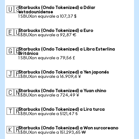
Starbucks (Ondo Tokenized) a Dólar
🇺🇸
estadounidense
1 SBUXon equivale a 107,37 $
Starbucks (Ondo Tokenized) a Euro
🇪🇺
1 SBUXon equivale a 92,87 €
Starbucks (Ondo Tokenized) a Libra Esterlina
🇬🇧
Británica
1 SBUXon equivale a 79,56 £
Starbucks (Ondo Tokenized) a Yen japonés
🇯🇵
1 SBUXon equivale a 16.909,6 ¥
Starbucks (Ondo Tokenized) a Yuan chino
🇨🇳
1 SBUXon equivale a 724,49 ¥
Starbucks (Ondo Tokenized) a Lira turca
🇹🇷
1 SBUXon equivale a 5121,47 ₺
Starbucks (Ondo Tokenized) a Won surcoreano
🇰🇷
1 SBUXon equivale a 151.293,65 ₩