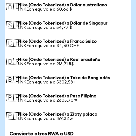
Nike (Ondo Tokenized) a Dólar australiano
🇦🇺
1 NKEon equivale a 60,66 $
Nike (Ondo Tokenized) a Dólar de Singapur
🇸🇬
1 NKEon equivale a 54,77 $
Nike (Ondo Tokenized) a Franco Suizo
🇨🇭
1 NKEon equivale a 34,60 CHF
Nike (Ondo Tokenized) a Real brasileño
🇧🇷
1 NKEon equivale a 218,71 R$
Nike (Ondo Tokenized) a Taka de Bangladés
🇧🇩
1 NKEon equivale a 5302,58 ৳
Nike (Ondo Tokenized) a Peso Filipino
🇵🇭
1 NKEon equivale a 2605,70 ₱
Nike (Ondo Tokenized) a Złoty polaco
🇵🇱
1 NKEon equivale a 159,32 zł
Convierte otros RWA a USD