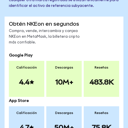
cualquier otra marca registrada se utilizan únicamente para
identificar el activo de referencia subyacente.
Obtén NKEon en segundos
Compra, vende, intercambia y canjea
NKEon en MetaMask, la billetera cripto
más confiable.
Google Play
Calificación
Descargas
Reseñas
4.4
10M+
483.8K
App Store
Calificación
Descargas
Reseñas
4.7
50M+
75.8K