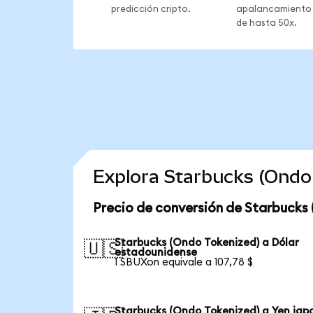
predicción cripto.
apalancamiento
de hasta 50x.
Explora Starbucks (Ondo
Precio de conversión de Starbucks
Starbucks (Ondo Tokenized) a Dólar
🇺🇸
estadounidense
1 SBUXon equivale a 107,78 $
Starbucks (Ondo Tokenized) a Yen jap