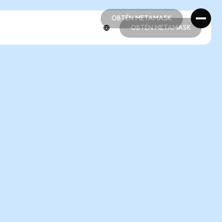
OBTÉN METAMASK
OBTÉN METAMASK
OBTÉN METAMASK
OBTÉN METAMASK