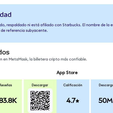
idad
o, respaldado ni está afiliado con Starbucks. El nombre de la 
o de referencia subyacente.
dos
en MetaMask, la billetera cripto más confiable.
App Store
Reseñas
Descargar
Calificación
Descarg
83.8K
4.7
50M