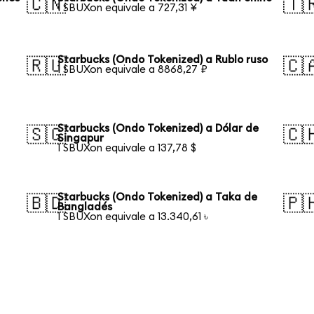
🇨🇳
🇹
1 SBUXon equivale a 727,31 ¥
Starbucks (Ondo Tokenized) a Rublo ruso
🇷🇺
🇨
1 SBUXon equivale a 8868,27 ₽
Starbucks (Ondo Tokenized) a Dólar de
🇸🇬
🇨
Singapur
1 SBUXon equivale a 137,78 $
Starbucks (Ondo Tokenized) a Taka de
🇧🇩
🇵
Bangladés
1 SBUXon equivale a 13.340,61 ৳