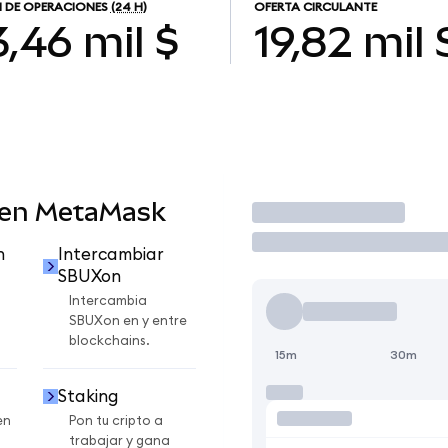
 DE OPERACIONES
(24 H)
OFERTA CIRCULANTE
3,46 mil $
19,82 mil
 en MetaMask
Operar
n
Intercambiar
SBUXon
Intercambia
SBUXon en y entre
blockchains.
15m
30m
Staking
en
Pon tu cripto a
trabajar y gana