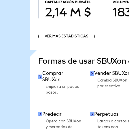
CAPITALIZACIÓN BURSÁTIL
VOLUMEN
2,14 M $
18
VER MÁS ESTADÍSTICAS
VER MÁS ESTADÍSTICAS
Formas de usar SBUXon
Comprar
Vender SBUXo
SBUXon
Cambia SBUXon
por efectivo.
Empieza en pocos
pasos.
Predecir
Perpetuos
Opera con SBUXon
Largos o cortos 
y mercados de
tokens con