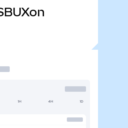
SBUXon
1H
4H
1D