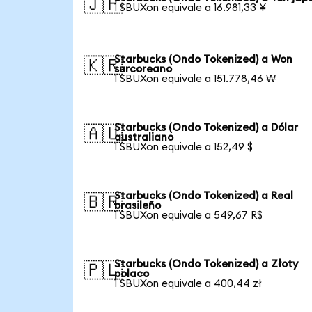
🇯🇵
1 SBUXon equivale a 16.981,33 ¥
Starbucks (Ondo Tokenized) a Won
🇰🇷
surcoreano
1 SBUXon equivale a 151.778,46 ₩
Starbucks (Ondo Tokenized) a Dólar
🇦🇺
australiano
1 SBUXon equivale a 152,49 $
Starbucks (Ondo Tokenized) a Real
🇧🇷
brasileño
1 SBUXon equivale a 549,67 R$
Starbucks (Ondo Tokenized) a Złoty
🇵🇱
polaco
1 SBUXon equivale a 400,44 zł