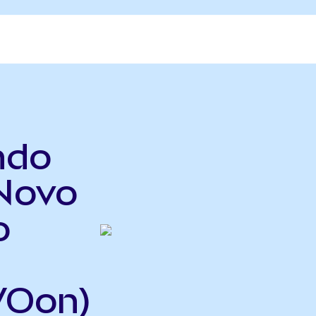
ndo
 Novo
o
VOon)