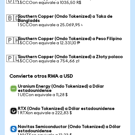
🇧🇷
1 SCCOon equivale a 1035,50 R$
Southern Copper (Ondo Tokenized) a Taka de
🇧🇩
Bangladés
1 SCCOon equivale a 25.069,95 ৳
Southern Copper (Ondo Tokenized) a Peso Filipino
🇵🇭
1 SCCOon equivale a 12.331,10 ₱
Southern Copper (Ondo Tokenized) a Złoty polaco
🇵🇱
1 SCCOon equivale a 754,66 zł
Convierte otros RWA a USD
Uranium Energy (Ondo Tokenized) a Dólar
estadounidense
1 UECon equivale a 11,28 $
RTX (Ondo Tokenized) a Dólar estadounidense
1 RTXon equivale a 222,83 $
Navitas Semiconductor (Ondo Tokenized) a Dólar
estadounidense