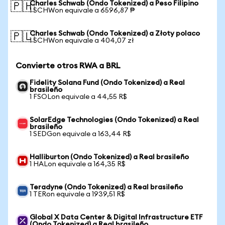
Charles Schwab (Ondo Tokenized) a Peso Filipino
🇵🇭
1 SCHWon equivale a 6596,87 ₱
Charles Schwab (Ondo Tokenized) a Złoty polaco
🇵🇱
1 SCHWon equivale a 404,07 zł
Convierte otros RWA a BRL
Fidelity Solana Fund (Ondo Tokenized) a Real
brasileño
1 FSOLon equivale a 44,55 R$
SolarEdge Technologies (Ondo Tokenized) a Real
brasileño
1 SEDGon equivale a 163,44 R$
Halliburton (Ondo Tokenized) a Real brasileño
1 HALon equivale a 164,35 R$
Teradyne (Ondo Tokenized) a Real brasileño
1 TERon equivale a 1939,51 R$
Global X Data Center & Digital Infrastructure ETF
(Ondo Tokenized) a Real brasileño