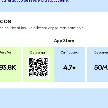
ficar el activo de referencia subyacente.
ndos
 en MetaMask, la billetera cripto más confiable.
App Store
Reseñas
Descargar
Calificación
Descarg
83.8K
4.7
50M