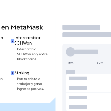
 en MetaMask
Operar
on
Intercambiar
SCHWon
Intercambia
SCHWon en y entre
blockchains.
15m
30m
Staking
en
Pon tu cripto a
trabajar y gana
ingresos pasivos.