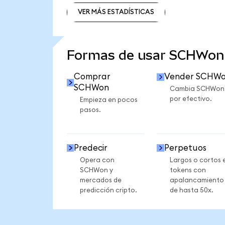
VER MÁS ESTADÍSTICAS
VER MÁS ESTADÍSTICAS
Formas de usar SCHWon
Comprar
Vender SCHW
SCHWon
Cambia SCHWon
por efectivo.
Empieza en pocos
pasos.
Predecir
Perpetuos
Opera con
Largos o cortos 
SCHWon y
tokens con
mercados de
apalancamiento
predicción cripto.
de hasta 50x.