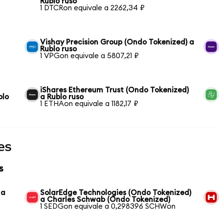
Rublo ruso
1 DTCRon equivale a 2262,34 ₽
Vishay Precision Group (Ondo Tokenized) a
Rublo ruso
1 VPGon equivale a 5807,21 ₽
iShares Ethereum Trust (Ondo Tokenized)
blo
a Rublo ruso
1 ETHAon equivale a 1182,17 ₽
es
s
 a
SolarEdge Technologies (Ondo Tokenized)
a Charles Schwab (Ondo Tokenized)
1 SEDGon equivale a 0,298396 SCHWon