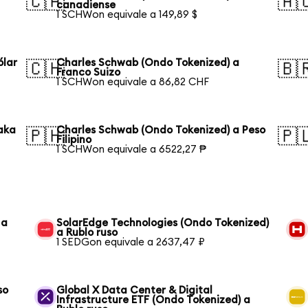
🇨🇦
🇦
canadiense
1 SCHWon equivale a 149,89 $
ólar
Charles Schwab (Ondo Tokenized) a
🇨🇭
🇧
Franco Suizo
1 SCHWon equivale a 86,82 CHF
aka
Charles Schwab (Ondo Tokenized) a Peso
🇵🇭
🇵
Filipino
1 SCHWon equivale a 6522,27 ₱
 a
SolarEdge Technologies (Ondo Tokenized)
a Rublo ruso
1 SEDGon equivale a 2637,47 ₽
so
Global X Data Center & Digital
Infrastructure ETF (Ondo Tokenized) a