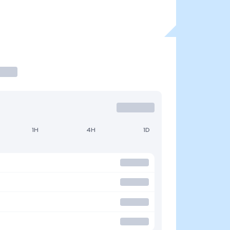
1H
4H
1D