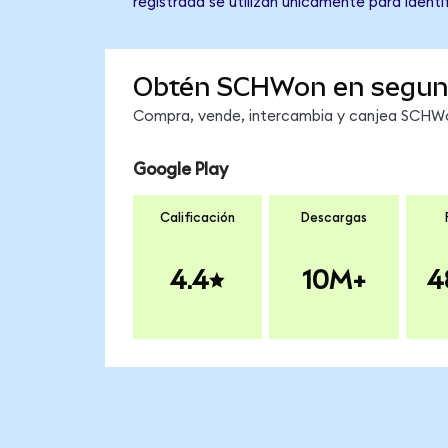
registrada se utilizan únicamente para identi
Obtén SCHWon en segu
Compra, vende, intercambia y canjea SCHWon
Google Play
Calificación
Descargas
4.4
10M+
4