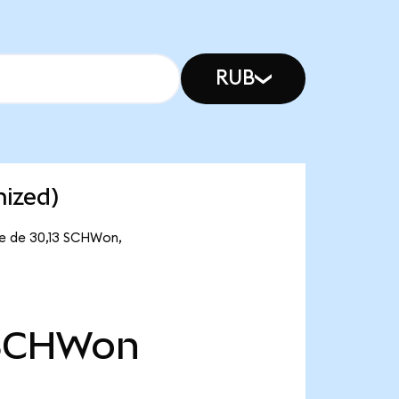
RUB
nized)
te de 30,13 SCHWon,
SCHWon