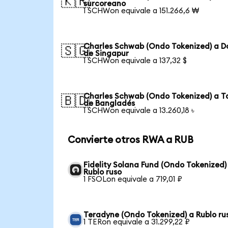
🇰🇷
surcoreano
1 SCHWon equivale a 151.266,6 ₩
Charles Schwab (Ondo Tokenized) a D
🇸🇬
de Singapur
1 SCHWon equivale a 137,32 $
Charles Schwab (Ondo Tokenized) a T
🇧🇩
de Bangladés
1 SCHWon equivale a 13.260,18 ৳
Convierte otros RWA a RUB
Fidelity Solana Fund (Ondo Tokenized)
Rublo ruso
1 FSOLon equivale a 719,01 ₽
Teradyne (Ondo Tokenized) a Rublo ru
1 TERon equivale a 31.299,22 ₽