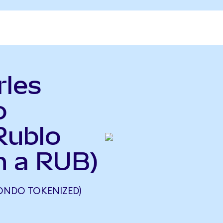
rles
o
Rublo
 a RUB)
ONDO TOKENIZED)