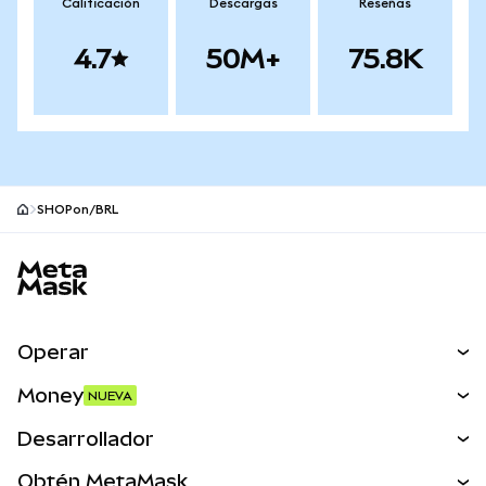
Calificación
Descargas
Reseñas
4.7
50M+
75.8K
SHOPon/BRL
Pie de página del sitio MetaMask
Operar
Canjear
Money
NUEVA
Predecir
NUEVA
Comprar
Desarrollador
Perps
NUEVA
Tarjeta
Ver los documentos
Obtén MetaMask