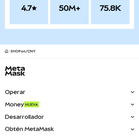
4.7
50M+
75.8K
SHOPon/CNY
Pie de página del sitio MetaMask
Operar
Canjear
Money
NUEVA
Predecir
NUEVA
Comprar
Desarrollador
Perps
NUEVA
Tarjeta
Ver los documentos
Obtén MetaMask
Activos del mundo real
mUSD
NUEVA
Panel
Obtén Metamask