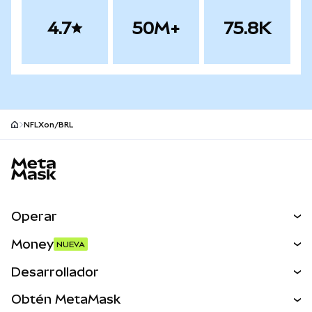
4.7
50M+
75.8K
NFLXon/BRL
Pie de página del sitio MetaMask
Operar
Canjear
Money
NUEVA
Predecir
NUEVA
Comprar
Desarrollador
Perps
NUEVA
Tarjeta
Ver los documentos
Obtén MetaMask
Activos del mundo real
mUSD
NUEVA
Panel