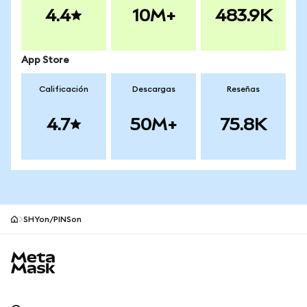
4.4
10M+
483.9K
App Store
Calificación
Descargas
Reseñas
4.7
50M+
75.8K
SHYon/PINSon
Pie de página del sitio MetaMask