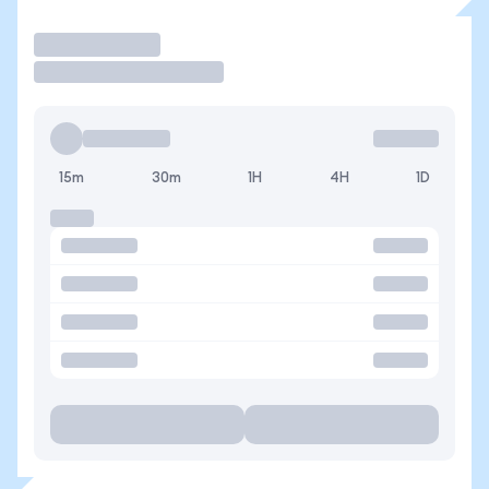
Operar
15m
30m
1H
4H
1D