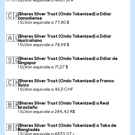
1 SLVon equivale a 4607,10 ₽
iShares Silver Trust (Ondo Tokenized) a Dólar
🇨🇦
canadiense
1 SLVon equivale a 77,80 $
iShares Silver Trust (Ondo Tokenized) a Dólar
🇦🇺
australiano
1 SLVon equivale a 78,98 $
iShares Silver Trust (Ondo Tokenized) a Dólar de
🇸🇬
Singapur
1 SLVon equivale a 71,27 $
iShares Silver Trust (Ondo Tokenized) a Franco
🇨🇭
Suizo
1 SLVon equivale a 45,11 CHF
iShares Silver Trust (Ondo Tokenized) a Real
🇧🇷
brasileño
1 SLVon equivale a 284,42 R$
iShares Silver Trust (Ondo Tokenized) a Taka de
🇧🇩
Bangladés
1 SLVon equivale a 6870,37 ৳