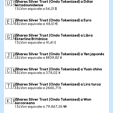
iShares Silver Trust (Ondo Tokenized) a Dólar
🇺🇸
estadounidense
1 SLVon equivale a 56,01 $
iShares Silver Trust (Ondo Tokenized) a Euro
🇪🇺
1 SLVon equivale a 48,51 €
iShares Silver Trust (Ondo Tokenized) a Libra
🇬🇧
Esterlina Británica
1 SLVon equivale a 41,61 £
iShares Silver Trust (Ondo Tokenized) a Yen japonés
🇯🇵
1 SLVon equivale a 8839,82 ¥
iShares Silver Trust (Ondo Tokenized) a Yuan chino
🇨🇳
1 SLVon equivale a 378,02 ¥
iShares Silver Trust (Ondo Tokenized) a Lira turca
🇹🇷
1 SLVon equivale a 2665,71 ₺
iShares Silver Trust (Ondo Tokenized) a Won
🇰🇷
surcoreano
1 SLVon equivale a 79.867,35 ₩