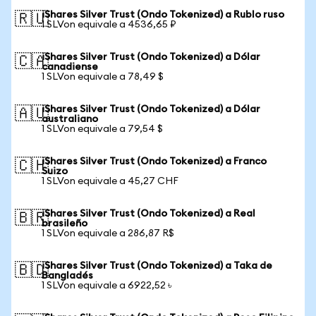
iShares Silver Trust (Ondo Tokenized) a Rublo ruso
🇷🇺
1 SLVon equivale a 4536,65 ₽
iShares Silver Trust (Ondo Tokenized) a Dólar
🇨🇦
canadiense
1 SLVon equivale a 78,49 $
iShares Silver Trust (Ondo Tokenized) a Dólar
🇦🇺
australiano
1 SLVon equivale a 79,54 $
iShares Silver Trust (Ondo Tokenized) a Franco
🇨🇭
Suizo
1 SLVon equivale a 45,27 CHF
iShares Silver Trust (Ondo Tokenized) a Real
🇧🇷
brasileño
1 SLVon equivale a 286,87 R$
iShares Silver Trust (Ondo Tokenized) a Taka de
🇧🇩
Bangladés
1 SLVon equivale a 6922,52 ৳