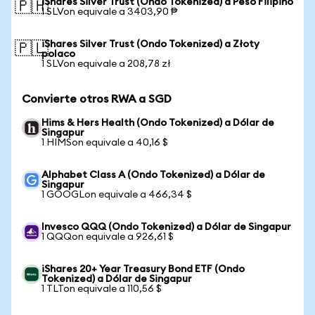
iShares Silver Trust (Ondo Tokenized) a Peso Filipino
🇵🇭
1 SLVon equivale a 3403,90 ₱
iShares Silver Trust (Ondo Tokenized) a Złoty
🇵🇱
polaco
1 SLVon equivale a 208,78 zł
Convierte otros RWA a SGD
Hims & Hers Health (Ondo Tokenized) a Dólar de
Singapur
1 HIMSon equivale a 40,16 $
Alphabet Class A (Ondo Tokenized) a Dólar de
Singapur
1 GOOGLon equivale a 466,34 $
Invesco QQQ (Ondo Tokenized) a Dólar de Singapur
1 QQQon equivale a 926,61 $
iShares 20+ Year Treasury Bond ETF (Ondo
Tokenized) a Dólar de Singapur
1 TLTon equivale a 110,56 $