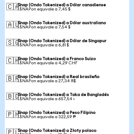
Snap (Ondo Tokenized) a Dólar canadiense
🇨🇦
1 SNAPon equivale a 7,45 $
Snap (Ondo Tokenized) a Dólar australiano
🇦🇺
1 SNAPon equivale a 7,54 $
Snap (Ondo Tokenized) a Dólar de Singapur
🇸🇬
1 SNAPon equivale a 6,81 $
Snap (Ondo Tokenized) a Franco Suizo
🇨🇭
1 SNAPon equivale a 4,29 CHF
Snap (Ondo Tokenized) a Real brasileño
🇧🇷
1 SNAPon equivale a 27,34 R$
Snap (Ondo Tokenized) a Taka de Bangladés
🇧🇩
1 SNAPon equivale a 657,54 ৳
Snap (Ondo Tokenized) a Peso Filipino
🇵🇭
1 SNAPon equivale a 322,59 ₱
Snap (Ondo Tokenized) a Złoty polaco
🇵🇱