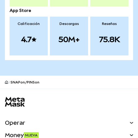
App Store
Calificación
Descargas
Reseñas
4.7
50M+
75.8K
SNAPon/PINSon
Pie de página del sitio MetaMask
Operar
Canjear
Money
NUEVA