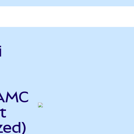
i
 AMC
t
zed)