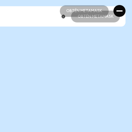
OBTÉN METAMASK
OBTÉN METAMASK
OBTÉN METAMASK
OBTÉN METAMASK