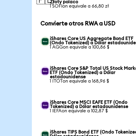
🇵🇱
Złoty polaco
1 SOFIon equivale a 66,80 zł
Convierte otros RWA a USD
iShares Core US Aggregate Bond ETF
(Ondo Tokenized) a Dólar estadounid
1 AGGon equivale a 100,86 $
iShares Core S&P Total US Stock Mark
ETF (Ondo Tokenized) a Dólar
estadounidense
1 ITOTon equivale a 168,96 $
iShares Core MSCI EAFE ETF (Ondo
Tokenized) a Dólar estadounidense
1 IEFAon equivale a 102,87 $
iShares TIPS Bond ETF (Ondo Tokenize