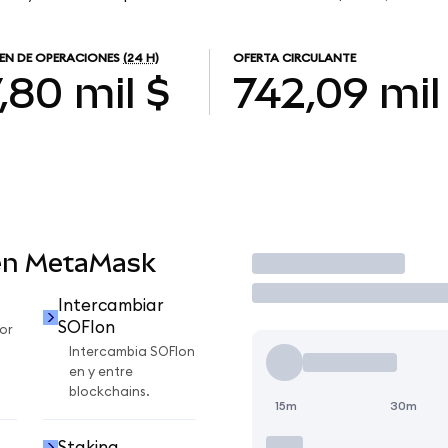
EN DE OPERACIONES
(24 H)
OFERTA CIRCULANTE
,80 mil $
742,09 mil
en MetaMask
Operar
Intercambiar
SOFIon
or
Intercambia SOFIon
en y entre
blockchains.
15m
30m
Staking