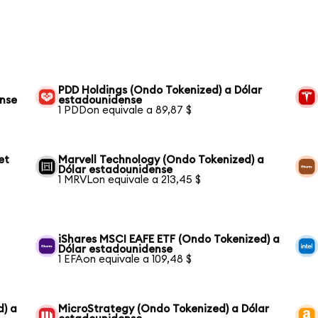
PDD Holdings (Ondo Tokenized) a Dólar
ense
estadounidense
1 PDDon equivale a 89,87 $
et
Marvell Technology (Ondo Tokenized) a
Dólar estadounidense
1 MRVLon equivale a 213,45 $
iShares MSCI EAFE ETF (Ondo Tokenized) a
Dólar estadounidense
1 EFAon equivale a 109,48 $
d) a
MicroStrategy (Ondo Tokenized) a Dólar