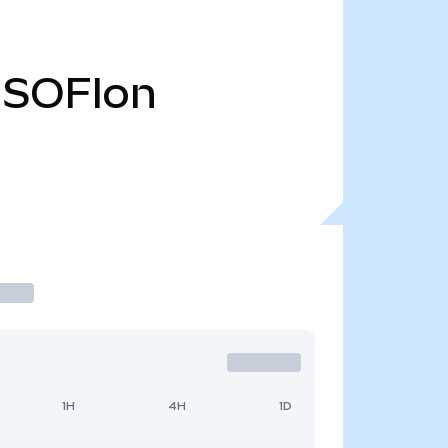
SOFIon
1H
4H
1D