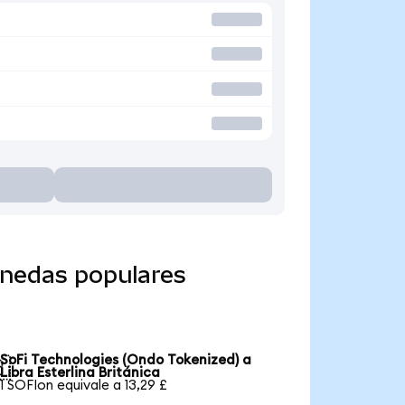
onedas populares
SoFi Technologies (Ondo Tokenized) a

Libra Esterlina Británica
1 SOFIon equivale a 13,29 £