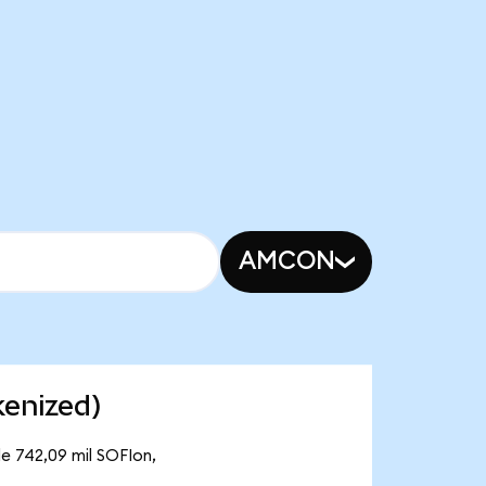
AMCON
kenized)
de 742,09 mil SOFIon,