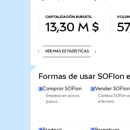
CAPITALIZACIÓN BURSÁTIL
VOLUM
13,30 M $
57
VER MÁS ESTADÍSTICAS
VER MÁS ESTADÍSTICAS
Formas de usar SOFIon 
Comprar SOFIon
Vender SOFIon
Empieza en pocos
Cambia SOFIon p
pasos.
efectivo.
Predecir
Perpetuos