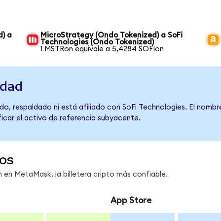
d) a
MicroStrategy (Ondo Tokenized) a SoFi
Technologies (Ondo Tokenized)
1 MSTRon equivale a 5,4284 SOFIon
idad
do, respaldado ni está afiliado con SoFi Technologies. El nombr
ficar el activo de referencia subyacente.
os
en MetaMask, la billetera cripto más confiable.
App Store