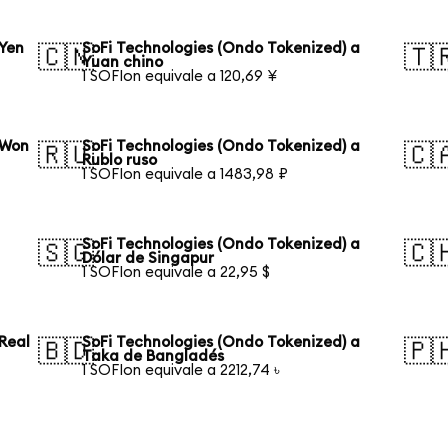
 Yen
SoFi Technologies (Ondo Tokenized) a
🇨🇳
🇹
Yuan chino
1 SOFIon equivale a 120,69 ¥
 Won
SoFi Technologies (Ondo Tokenized) a
🇷🇺
🇨
Rublo ruso
1 SOFIon equivale a 1483,98 ₽
SoFi Technologies (Ondo Tokenized) a
🇸🇬
🇨
Dólar de Singapur
1 SOFIon equivale a 22,95 $
Real
SoFi Technologies (Ondo Tokenized) a
🇧🇩
🇵
Taka de Bangladés
1 SOFIon equivale a 2212,74 ৳