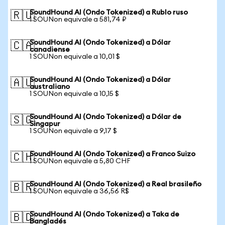
SoundHound AI (Ondo Tokenized) a Rublo ruso
🇷🇺
1 SOUNon equivale a 581,74 ₽
SoundHound AI (Ondo Tokenized) a Dólar
🇨🇦
canadiense
1 SOUNon equivale a 10,01 $
SoundHound AI (Ondo Tokenized) a Dólar
🇦🇺
australiano
1 SOUNon equivale a 10,15 $
SoundHound AI (Ondo Tokenized) a Dólar de
🇸🇬
Singapur
1 SOUNon equivale a 9,17 $
SoundHound AI (Ondo Tokenized) a Franco Suizo
🇨🇭
1 SOUNon equivale a 5,80 CHF
SoundHound AI (Ondo Tokenized) a Real brasileño
🇧🇷
1 SOUNon equivale a 36,56 R$
SoundHound AI (Ondo Tokenized) a Taka de
🇧🇩
Bangladés