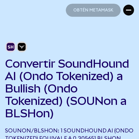
OBTÉN METAMASK
OBTÉN METAMASK
Convertir SoundHound
AI (Ondo Tokenized) a
Bullish (Ondo
Tokenized) (SOUNon a
BLSHon)
SOUNON/BLSHON: 1 SOUNDHOUND AI (ONDO
TOKENIZED) EQUIVALE A 0,305651 BLSHON