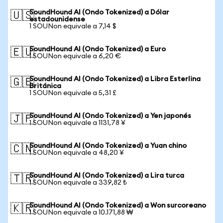
SoundHound AI (Ondo Tokenized) a Dólar
🇺🇸
estadounidense
1 SOUNon equivale a 7,14 $
SoundHound AI (Ondo Tokenized) a Euro
🇪🇺
1 SOUNon equivale a 6,20 €
SoundHound AI (Ondo Tokenized) a Libra Esterlina
🇬🇧
Británica
1 SOUNon equivale a 5,31 £
SoundHound AI (Ondo Tokenized) a Yen japonés
🇯🇵
1 SOUNon equivale a 1131,78 ¥
SoundHound AI (Ondo Tokenized) a Yuan chino
🇨🇳
1 SOUNon equivale a 48,20 ¥
SoundHound AI (Ondo Tokenized) a Lira turca
🇹🇷
1 SOUNon equivale a 339,82 ₺
SoundHound AI (Ondo Tokenized) a Won surcoreano
🇰🇷
1 SOUNon equivale a 10.171,88 ₩