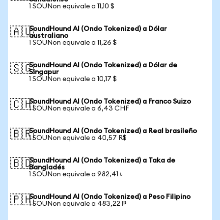
1 SOUNon equivale a 11,10 $
SoundHound AI (Ondo Tokenized) a Dólar
🇦🇺
australiano
1 SOUNon equivale a 11,26 $
SoundHound AI (Ondo Tokenized) a Dólar de
🇸🇬
Singapur
1 SOUNon equivale a 10,17 $
SoundHound AI (Ondo Tokenized) a Franco Suizo
🇨🇭
1 SOUNon equivale a 6,43 CHF
SoundHound AI (Ondo Tokenized) a Real brasileño
🇧🇷
1 SOUNon equivale a 40,57 R$
SoundHound AI (Ondo Tokenized) a Taka de
🇧🇩
Bangladés
1 SOUNon equivale a 982,41 ৳
SoundHound AI (Ondo Tokenized) a Peso Filipino
🇵🇭
1 SOUNon equivale a 483,22 ₱