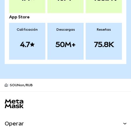
App Store
Calificación
Descargas
Reseñas
4.7
50M+
75.8K
SOUNon/RUB
Pie de página del sitio MetaMask
Operar
Canjear