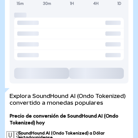
15m
30m
1H
4H
1D
Explora SoundHound AI (Ondo Tokenized)
convertido a monedas populares
Precio de conversión de SoundHound AI (Ondo
Tokenized) hoy
SoundHound AI (Ondo Tokenized) a Dólar
🇺🇸
estadounidense