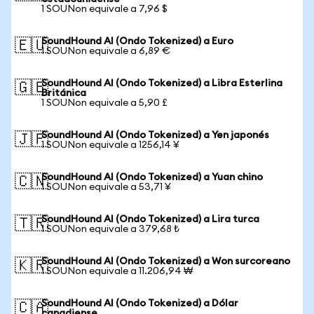
1 SOUNon equivale a 7,96 $
SoundHound AI (Ondo Tokenized) a Euro
🇪🇺
1 SOUNon equivale a 6,89 €
SoundHound AI (Ondo Tokenized) a Libra Esterlina
🇬🇧
Británica
1 SOUNon equivale a 5,90 £
SoundHound AI (Ondo Tokenized) a Yen japonés
🇯🇵
1 SOUNon equivale a 1256,14 ¥
SoundHound AI (Ondo Tokenized) a Yuan chino
🇨🇳
1 SOUNon equivale a 53,71 ¥
SoundHound AI (Ondo Tokenized) a Lira turca
🇹🇷
1 SOUNon equivale a 379,68 ₺
SoundHound AI (Ondo Tokenized) a Won surcoreano
🇰🇷
1 SOUNon equivale a 11.206,94 ₩
SoundHound AI (Ondo Tokenized) a Dólar
🇨🇦
canadiense