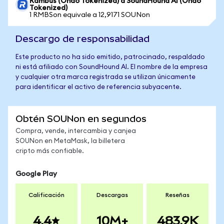
Rambus (Ondo Tokenized) a SoundHound AI (Ondo
Tokenized)
1 RMBSon equivale a 12,9171 SOUNon
Descargo de responsabilidad
Este producto no ha sido emitido, patrocinado, respaldado
ni está afiliado con SoundHound AI. El nombre de la empresa
y cualquier otra marca registrada se utilizan únicamente
para identificar el activo de referencia subyacente.
Obtén SOUNon en segundos
Compra, vende, intercambia y canjea
SOUNon en MetaMask, la billetera
cripto más confiable.
Google Play
Calificación
Descargas
Reseñas
4.4
10M+
483.9K