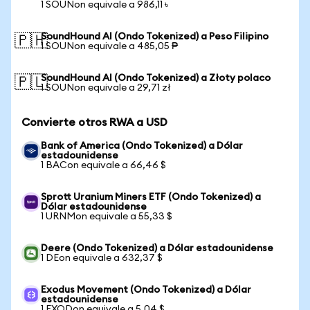
1 SOUNon equivale a 986,11 ৳
SoundHound AI (Ondo Tokenized) a Peso Filipino
🇵🇭
1 SOUNon equivale a 485,05 ₱
SoundHound AI (Ondo Tokenized) a Złoty polaco
🇵🇱
1 SOUNon equivale a 29,71 zł
Convierte otros RWA a USD
Bank of America (Ondo Tokenized) a Dólar
estadounidense
1 BACon equivale a 66,46 $
Sprott Uranium Miners ETF (Ondo Tokenized) a
Dólar estadounidense
1 URNMon equivale a 55,33 $
Deere (Ondo Tokenized) a Dólar estadounidense
1 DEon equivale a 632,37 $
Exodus Movement (Ondo Tokenized) a Dólar
estadounidense
1 EXODon equivale a 5,04 $