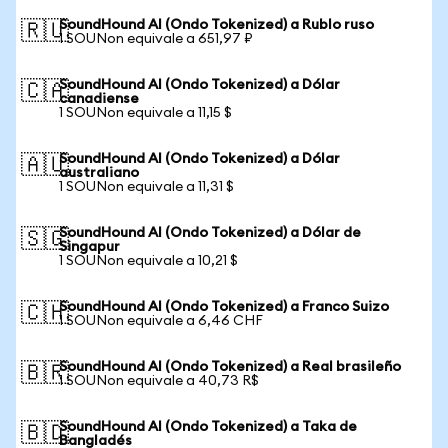
SoundHound AI (Ondo Tokenized) a Rublo ruso
🇷🇺
1 SOUNon equivale a 651,97 ₽
SoundHound AI (Ondo Tokenized) a Dólar
🇨🇦
canadiense
1 SOUNon equivale a 11,15 $
SoundHound AI (Ondo Tokenized) a Dólar
🇦🇺
australiano
1 SOUNon equivale a 11,31 $
SoundHound AI (Ondo Tokenized) a Dólar de
🇸🇬
Singapur
1 SOUNon equivale a 10,21 $
SoundHound AI (Ondo Tokenized) a Franco Suizo
🇨🇭
1 SOUNon equivale a 6,46 CHF
SoundHound AI (Ondo Tokenized) a Real brasileño
🇧🇷
1 SOUNon equivale a 40,73 R$
SoundHound AI (Ondo Tokenized) a Taka de
🇧🇩
Bangladés