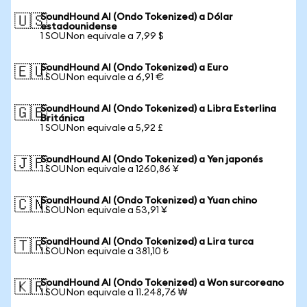
SoundHound AI (Ondo Tokenized) a Dólar
🇺🇸
estadounidense
1 SOUNon equivale a 7,99 $
SoundHound AI (Ondo Tokenized) a Euro
🇪🇺
1 SOUNon equivale a 6,91 €
SoundHound AI (Ondo Tokenized) a Libra Esterlina
🇬🇧
Británica
1 SOUNon equivale a 5,92 £
SoundHound AI (Ondo Tokenized) a Yen japonés
🇯🇵
1 SOUNon equivale a 1260,86 ¥
SoundHound AI (Ondo Tokenized) a Yuan chino
🇨🇳
1 SOUNon equivale a 53,91 ¥
SoundHound AI (Ondo Tokenized) a Lira turca
🇹🇷
1 SOUNon equivale a 381,10 ₺
SoundHound AI (Ondo Tokenized) a Won surcoreano
🇰🇷
1 SOUNon equivale a 11.248,76 ₩