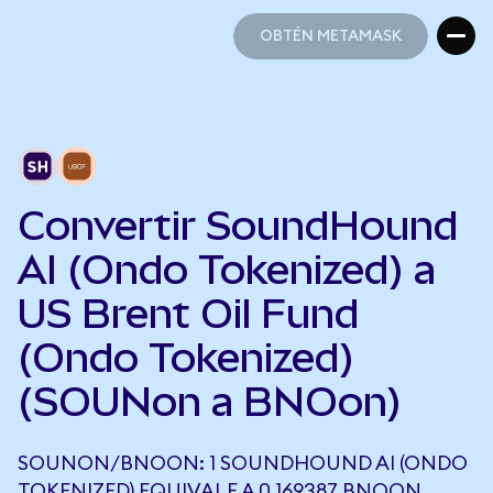
OBTÉN METAMASK
OBTÉN METAMASK
Convertir SoundHound
AI (Ondo Tokenized) a
US Brent Oil Fund
(Ondo Tokenized)
(SOUNon a BNOon)
SOUNON/BNOON: 1 SOUNDHOUND AI (ONDO
TOKENIZED) EQUIVALE A 0,169387 BNOON