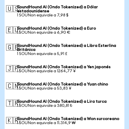
SoundHound AI (Ondo Tokenized) a Dólar
🇺🇸
estadounidense
1 SOUNon equivale a 7,98 $
SoundHound AI (Ondo Tokenized) a Euro
🇪🇺
1 SOUNon equivale a 6,90 €
SoundHound AI (Ondo Tokenized) a Libra Esterlina
🇬🇧
Británica
1 SOUNon equivale a 5,91 £
SoundHound AI (Ondo Tokenized) a Yen japonés
🇯🇵
1 SOUNon equivale a 1264,77 ¥
SoundHound AI (Ondo Tokenized) a Yuan chino
🇨🇳
1 SOUNon equivale a 53,83 ¥
SoundHound AI (Ondo Tokenized) a Lira turca
🇹🇷
1 SOUNon equivale a 380,81 ₺
SoundHound AI (Ondo Tokenized) a Won surcoreano
🇰🇷
1 SOUNon equivale a 11.314,9 ₩