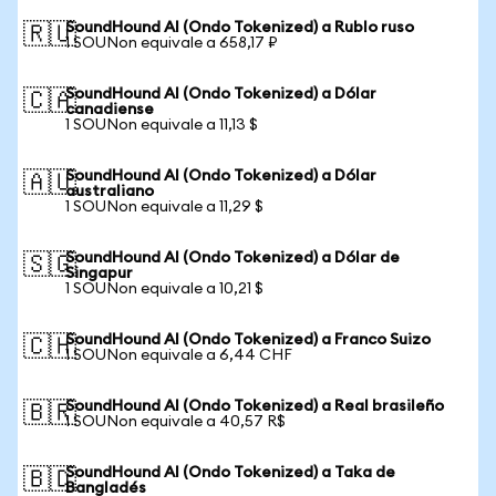
SoundHound AI (Ondo Tokenized) a Rublo ruso
🇷🇺
1 SOUNon equivale a 658,17 ₽
SoundHound AI (Ondo Tokenized) a Dólar
🇨🇦
canadiense
1 SOUNon equivale a 11,13 $
SoundHound AI (Ondo Tokenized) a Dólar
🇦🇺
australiano
1 SOUNon equivale a 11,29 $
SoundHound AI (Ondo Tokenized) a Dólar de
🇸🇬
Singapur
1 SOUNon equivale a 10,21 $
SoundHound AI (Ondo Tokenized) a Franco Suizo
🇨🇭
1 SOUNon equivale a 6,44 CHF
SoundHound AI (Ondo Tokenized) a Real brasileño
🇧🇷
1 SOUNon equivale a 40,57 R$
SoundHound AI (Ondo Tokenized) a Taka de
🇧🇩
Bangladés