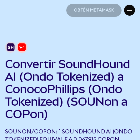
OBTÉN METAMASK
OBTÉN METAMASK
Convertir SoundHound
AI (Ondo Tokenized) a
ConocoPhillips (Ondo
Tokenized) (SOUNon a
COPon)
SOUNON/COPON: 1 SOUNDHOUND AI (ONDO
TOKENIZED) EQUIVALE A 0,067915 COPON