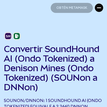
OBTÉN METAMASK
OBTÉN METAMASK
Convertir SoundHound
AI (Ondo Tokenized) a
Denison Mines (Ondo
Tokenized) (SOUNon a
DNNon)
SOUNON/DNNON: 1 SOUNDHOUND AI (ONDO
TOKENIZED) EQUIVALE A 2,2660 DNNON