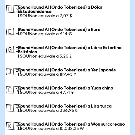
SoundHound AI (Ondo Tokenized) a Dólar
🇺🇸
estadounidense
1 SOUNon equivale a 7,07 $
SoundHound AI (Ondo Tokenized) a Euro
🇪🇺
1 SOUNon equivale a 6,14 €
SoundHound AI (Ondo Tokenized) a Libra Esterlina
🇬🇧
Británica
1 SOUNon equivale a 5,26 £
SoundHound AI (Ondo Tokenized) a Yen japonés
🇯🇵
1 SOUNon equivale a 1119,43 ¥
SoundHound AI (Ondo Tokenized) a Yuan chino
🇨🇳
1 SOUNon equivale a 47,71 ¥
SoundHound AI (Ondo Tokenized) a Lira turca
🇹🇷
1 SOUNon equivale a 336,95 ₺
SoundHound AI (Ondo Tokenized) a Won surcoreano
🇰🇷
1 SOUNon equivale a 10.032,35 ₩