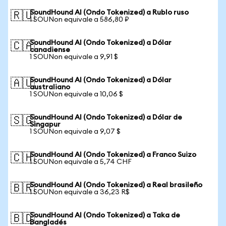
SoundHound AI (Ondo Tokenized) a Rublo ruso
🇷🇺
1 SOUNon equivale a 586,80 ₽
SoundHound AI (Ondo Tokenized) a Dólar
🇨🇦
canadiense
1 SOUNon equivale a 9,91 $
SoundHound AI (Ondo Tokenized) a Dólar
🇦🇺
australiano
1 SOUNon equivale a 10,06 $
SoundHound AI (Ondo Tokenized) a Dólar de
🇸🇬
Singapur
1 SOUNon equivale a 9,07 $
SoundHound AI (Ondo Tokenized) a Franco Suizo
🇨🇭
1 SOUNon equivale a 5,74 CHF
SoundHound AI (Ondo Tokenized) a Real brasileño
🇧🇷
1 SOUNon equivale a 36,23 R$
SoundHound AI (Ondo Tokenized) a Taka de
🇧🇩
Bangladés