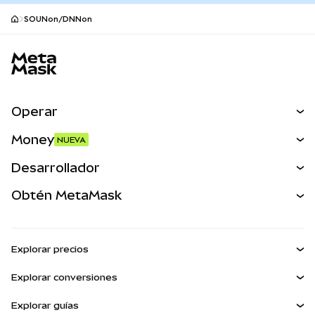
SOUNon/DNNon
Pie de página del sitio MetaMask
Operar
Canjear
Money
NUEVA
Predecir
NUEVA
Comprar
Desarrollador
Perps
NUEVA
Tarjeta
Ver los documentos
Obtén MetaMask
Activos del mundo real
mUSD
NUEVA
Panel
Obtén Metamask
Ganar
Kit de cuentas inteligentes
Escudo de transacciones
Explorar precios
Billeteras integradas
Agent Wallet
Precio de Bitcoin
NUEVA
Explorar conversiones
MetaMask Connect
Precio de Ethereum
Snaps
BTC a USD
Precio de Solana
Explorar guías
Snaps
Recompensas
ETH a USD
NUEVA