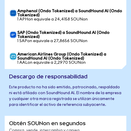
Amphenol (Ondo Tokenized) a SoundHound AI (Ondo
Tokenized)
1 APHon equivale a 24,4158 SOUNon
SAP (Ondo Tokenized) a SoundHound AI (Ondo
Tokenized)
1 SAPon equivale a 27,8656 SOUNon
American Airlines Group (Ondo Tokenized) a
SoundHound AI (Ondo Tokenized)
1 AALon equivale a 2,2970 SOUNon
Descargo de responsabilidad
Este producto no ha sido emitido, patrocinado, respaldado
ni está afiliado con SoundHound AI. El nombre de la empresa
y cualquier otra marca registrada se utilizan únicamente
para identificar el activo de referencia subyacente.
Obtén SOUNon en segundos
Compra, vende, intercambia y canjea